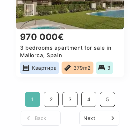
970 000€
3 bedrooms apartment for sale in
Mallorca, Spain
Квартира
379m2
3
1
2
3
4
5
Back
Next