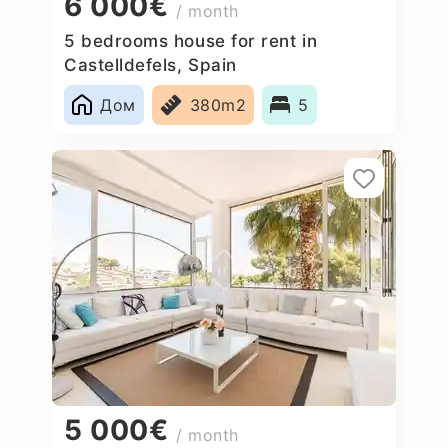
6 000€
/ month
5 bedrooms house for rent in
Castelldefels, Spain
Дом
380m2
5
5 000€
/ month