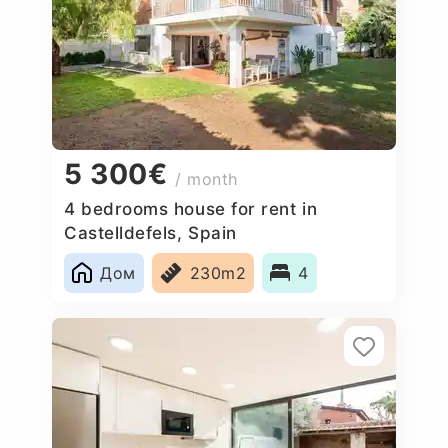
5 300€
/ month
4 bedrooms house for rent in
Castelldefels, Spain
Дом
230m2
4