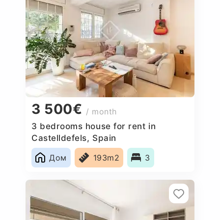
3 500€
/ month
3 bedrooms house for rent in
Castelldefels, Spain
Дом
193m2
3