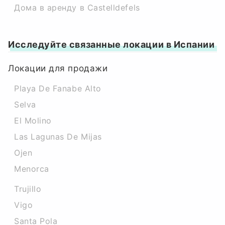
Дома в аренду в Castelldefels
Исследуйте связанные локации в Испании
Локации для продажи
Playa De Fanabe Alto
Selva
El Molino
Las Lagunas De Mijas
Ojen
Menorca
Trujillo
Vigo
Santa Pola