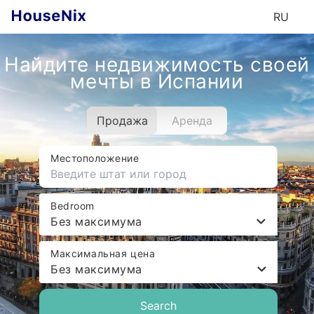
RU
Найдите недвижимость своей
мечты в Испании
Продажа
Аренда
Местоположение
Bedroom
Без максимума
Максимальная цена
Без максимума
Search