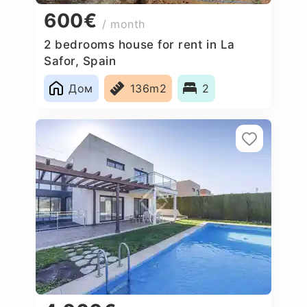
600€
/ month
2 bedrooms house for rent in La
Safor, Spain
Дом
136m2
2