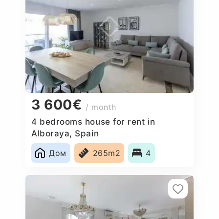
3 600€
/ month
4 bedrooms house for rent in
Alboraya, Spain
Дом
265m2
4