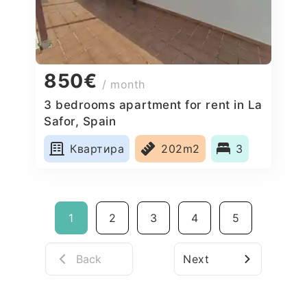
850€
/ month
3 bedrooms apartment for rent in La
Safor, Spain
Квартира
202m2
3
1
2
3
4
5
Back
Next