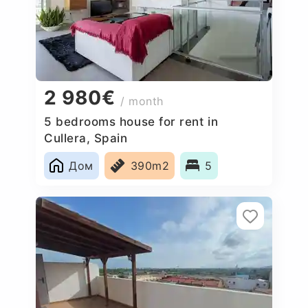
2 980€
/ month
5 bedrooms house for rent in
Cullera, Spain
Дом
390m2
5