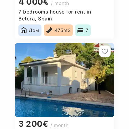
4 000€
/ month
7 bedrooms house for rent in
Betera, Spain
Дом
475m2
7
3 200€
/ month