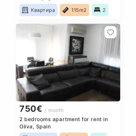
Квартира
115m2
2
750€
/ month
2 bedrooms apartment for rent in
Oliva, Spain