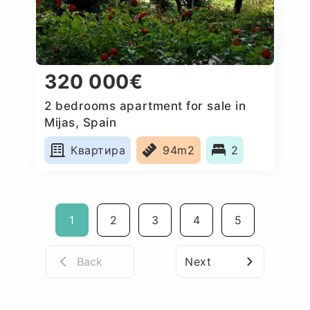
320 000€
2 bedrooms apartment for sale in
Mijas, Spain
Квартира
94m2
2
1
2
3
4
5
Back
Next