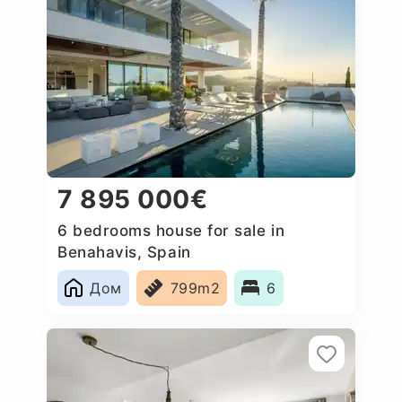
7 895 000€
6 bedrooms house for sale in
Benahavis, Spain
Дом
799m2
6