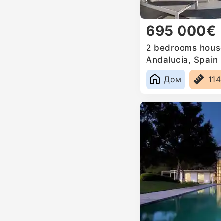
695 000€
2 bedrooms house
Andalucia, Spain
Дом
11