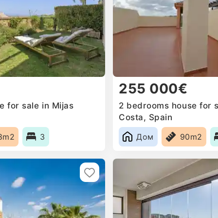
255 000€
for sale in Mijas
2 bedrooms house for s
Costa, Spain
8m2
3
Дом
90m2