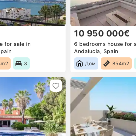
10 950 000€
 for sale in
6 bedrooms house for s
Spain
Andalucia, Spain
4m2
3
Дом
854m2