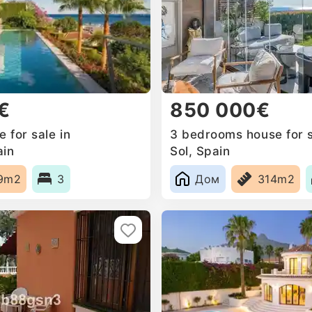
€
850 000€
 for sale in
3 bedrooms house for s
ain
Sol, Spain
9m2
3
Дом
314m2