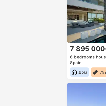
7 895 000
6 bedrooms house
Spain
Дом
79