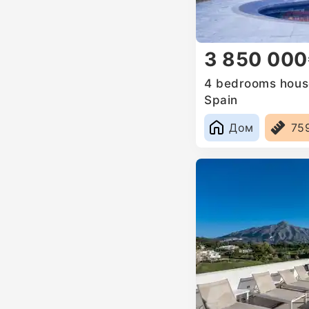
3 850 00
4 bedrooms house 
Spain
Дом
75