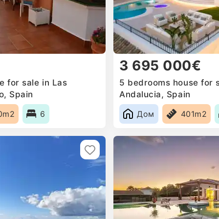
3 695 000€
 for sale in Las
5 bedrooms house for s
o, Spain
Andalucia, Spain
0m2
6
Дом
401m2