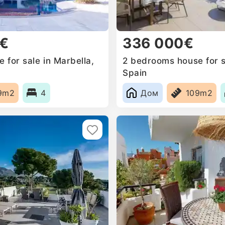
0€
336 000€
for sale in Marbella,
2 bedrooms house for s
Spain
9m2
4
Дом
109m2