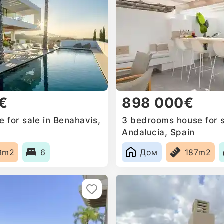
€
898 000€
 for sale in Benahavis,
3 bedrooms house for s
Andalucia, Spain
9m2
6
Дом
187m2