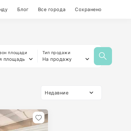
нду
Блог
Все города
Сохранено
зон площади
Тип продажи
я площадь
На продажу
Недавние