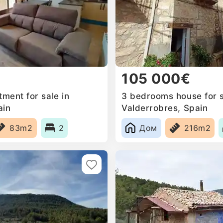
105 000€
ment for sale in
3 bedrooms house for s
ain
Valderrobres, Spain
83m2
2
Дом
216m2