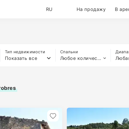
RU
На продажу
В аре
Тип недвижимости
Спальни
Диапа
Показать все
Любое количество спален
Люба
robres