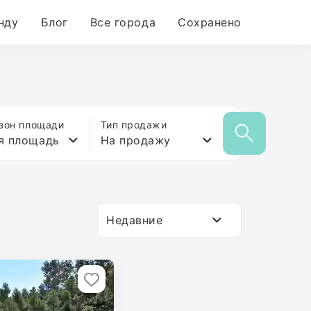
нду
Блог
Все города
Сохранено
зон площади
Тип продажи
я площадь
На продажу
Недавние