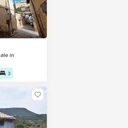
ale in
3