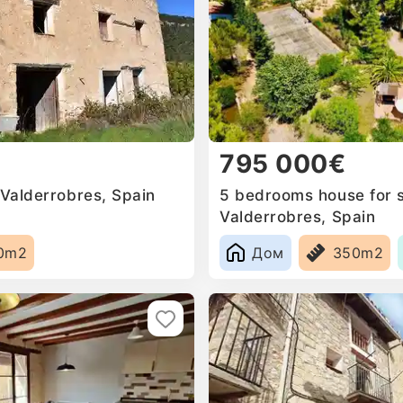
795 000€
 Valderrobres, Spain
5 bedrooms house for s
Valderrobres, Spain
0m2
Дом
350m2