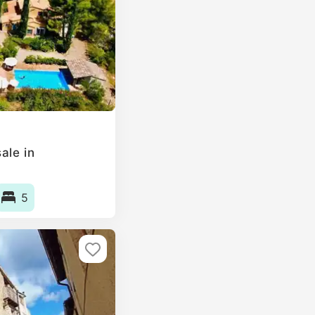
ale in
5