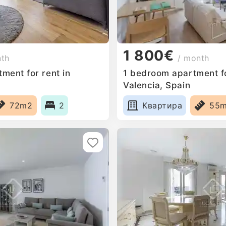
1 800€
nth
/ month
ment for rent in
1 bedroom apartment fo
Valencia, Spain
72m2
2
Квартира
55