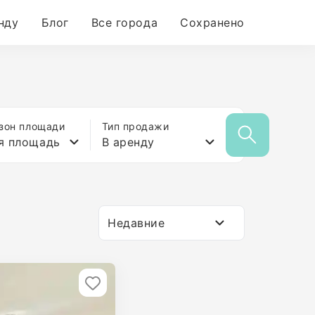
нду
Блог
Все города
Сохранено
зон площади
Тип продажи
я площадь
В аренду
Недавние