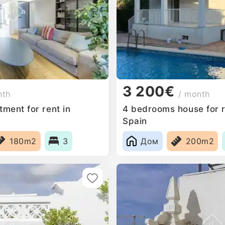
3 200€
nth
/ month
ment for rent in
4 bedrooms house for r
Spain
180m2
3
Дом
200m2