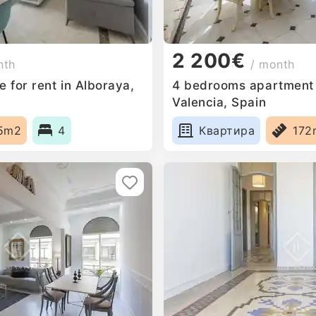
2 200€
nth
/ month
 for rent in Alboraya,
4 bedrooms apartment f
Valencia, Spain
5m2
4
Квартира
172