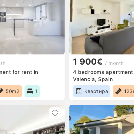
1 900€
nth
/ month
ent for rent in
4 bedrooms apartment f
Valencia, Spain
50m2
1
Квартира
123