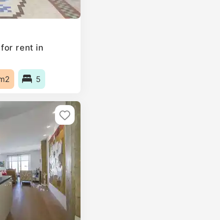
or rent in
m2
5