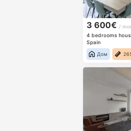
3 600€
/ mo
4 bedrooms house
Spain
Дом
26