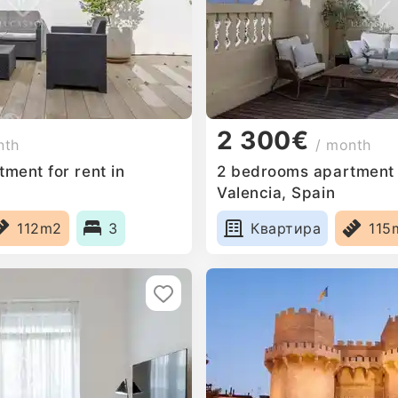
2 300€
nth
/ month
ment for rent in
2 bedrooms apartment f
Valencia, Spain
112m2
3
Квартира
115