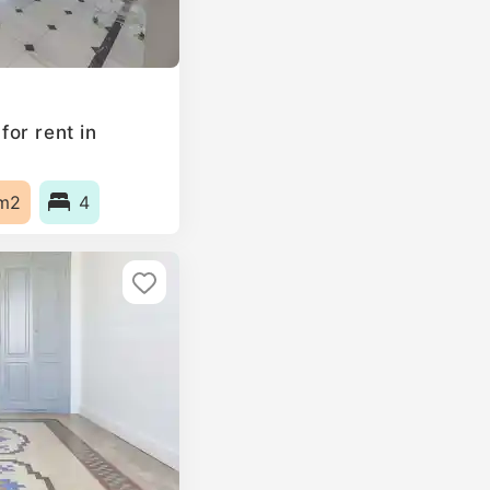
or rent in
m2
4