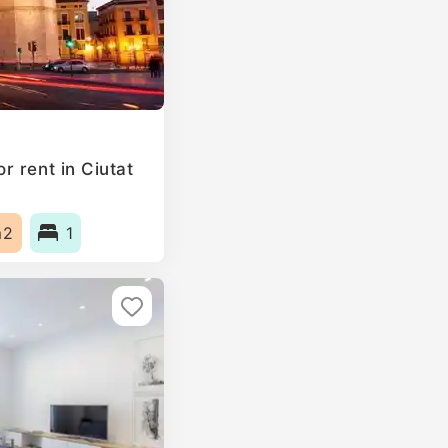
r rent in Ciutat
m2
1