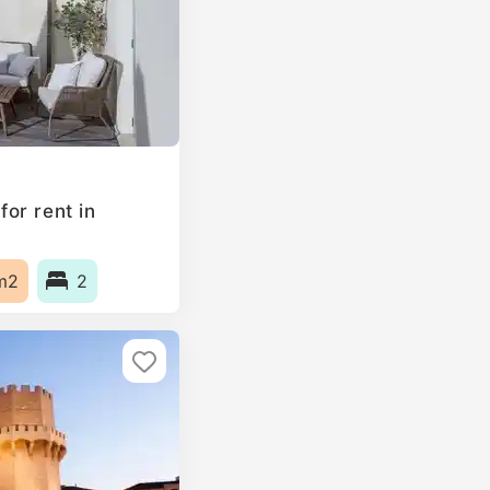
or rent in
m2
2