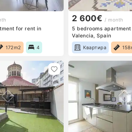
2 600€
nth
/ month
ment for rent in
5 bedrooms apartment f
Valencia, Spain
172m2
4
Квартира
158