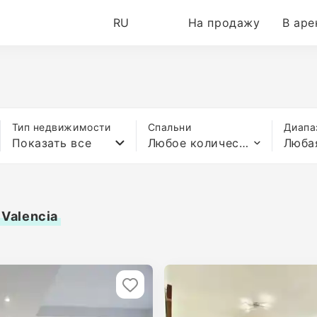
RU
На продажу
В аре
Тип недвижимости
Спальни
Диапа
Показать все
Любое количество спален
Люба
Valencia