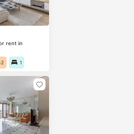
r rent in
m2
1