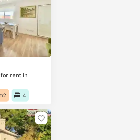
or rent in
m2
4