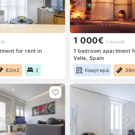
1 000€
nth
/ month
ment for rent in
1 bedroom apartment fo
Vella, Spain
82m2
2
Квартира
38