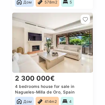
Дом
578m2
5
2 300 000€
4 bedrooms house for sale in
Nagueles-Milla de Oro, Spain
Дом
414m2
4