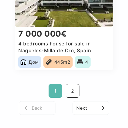
7 000 000€
4 bedrooms house for sale in
Nagueles-Milla de Oro, Spain
Дом
445m2
4
1
2
Back
Next