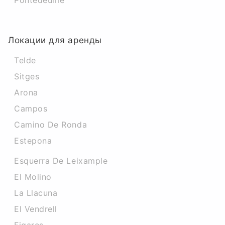
Pontedeume
Локации для аренды
Telde
Sitges
Arona
Campos
Camino De Ronda
Estepona
Esquerra De Leixample
El Molino
La Llacuna
El Vendrell