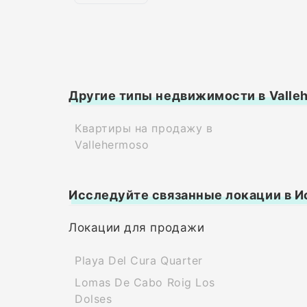
Другие типы недвижимости в Valle
Квартиры на продажу в
Vallehermoso
Исследуйте связанные локации в И
Локации для продажи
Playa Del Cura Quarter
Lomas De Cabo Roig Los
Dolses