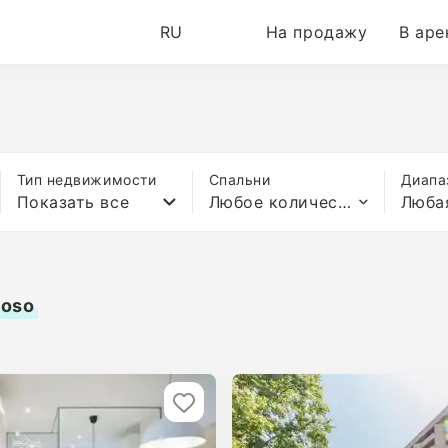
RU
На продажу
В аре
Тип недвижимости
Спальни
Диапа
Показать все
Любое количество спален
Люба
moso