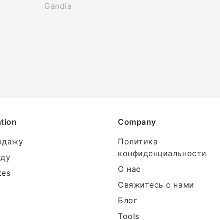
Gandia
tion
Company
одажу
Политика
конфиденциальности
нду
О нас
tes
Свяжитесь с нами
Блог
Tools