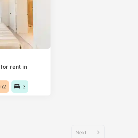
or rent in
m2
3
Next