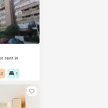
r rent in
m2
1