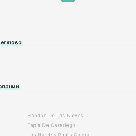
hermoso
спании
Hondon De Las Nieves
Tapia De Casariego
Los Narejos Punta Calera