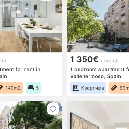
1 350€
nth
/ month
ment for rent in
1 bedroom apartment fo
ain
Vallehermoso, Spain
140m2
5
Квартира
59