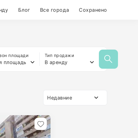
нду
Блог
Все города
Сохранено
зон площади
Тип продажи
я площадь
В аренду
Недавние