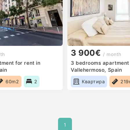
3 900€
th
/ month
ment for rent in
3 bedrooms apartment f
ain
Vallehermoso, Spain
60m2
2
Квартира
219
1