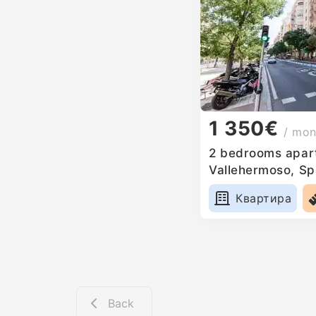
1 350€
/ mon
2 bedrooms apart
Vallehermoso, Sp
Квартира
Back