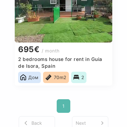
695€
/ month
2 bedrooms house for rent in Guia
de Isora, Spain
Дом
70m2
2
1
Back
Next