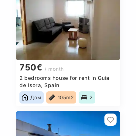
750€
/ month
2 bedrooms house for rent in Guia
de Isora, Spain
Дом
105m2
2