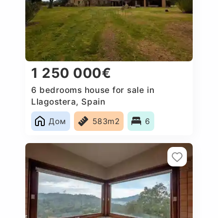
1 250 000€
6 bedrooms house for sale in
Llagostera, Spain
Дом
583m2
6