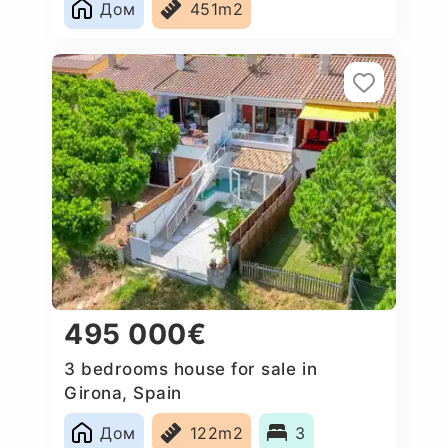
Дом
451m2
495 000€
3 bedrooms house for sale in
Girona, Spain
Дом
122m2
3