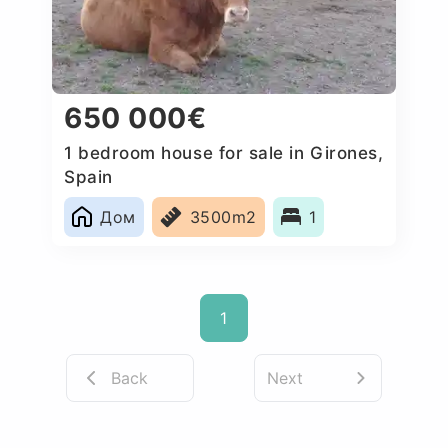
650 000€
1 bedroom house for sale in Girones,
Spain
Дом
3500m2
1
1
Back
Next