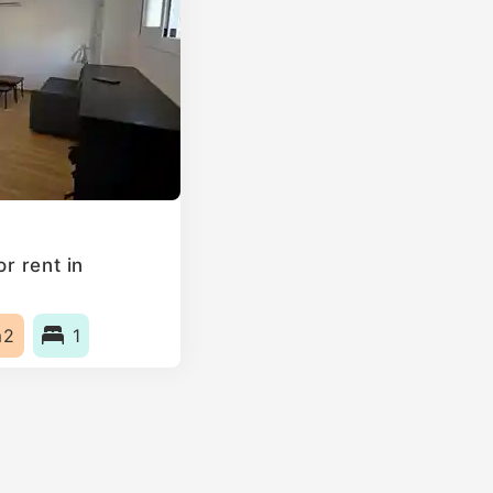
r rent in
m2
1