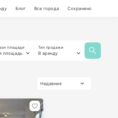
нду
Блог
Все города
Сохранено
зон площади
Тип продажи
я площадь
В аренду
Недавние