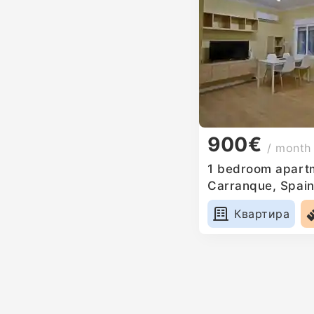
900€
/ month
1 bedroom apartm
Carranque, Spai
Квартира