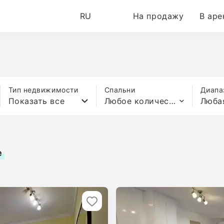
RU
На продажу
В аре
Тип недвижимости
Спальни
Диапа
Показать все
Любое количество спален
Люба
e