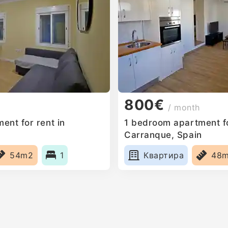
800€
/ month
ent for rent in
1 bedroom apartment fo
n
Carranque, Spain
54m2
1
Квартира
48