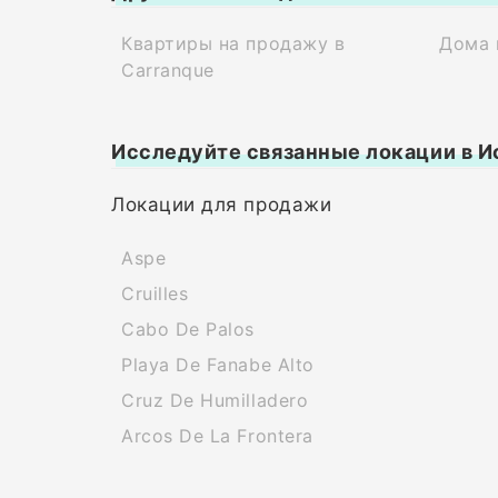
Квартиры на продажу в
Дома 
Carranque
Исследуйте связанные локации в И
Локации для продажи
Aspe
Cruilles
Cabo De Palos
Playa De Fanabe Alto
Cruz De Humilladero
Arcos De La Frontera