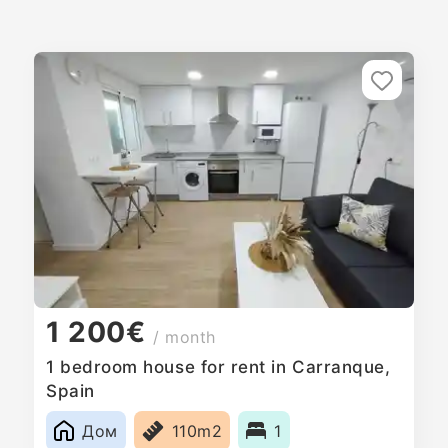
1 200€
/ month
1 bedroom house for rent in Carranque,
Spain
Дом
110m2
1