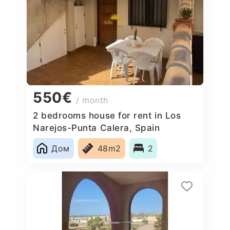
550€
/ month
2 bedrooms house for rent in Los
Narejos-Punta Calera, Spain
Дом
48m2
2