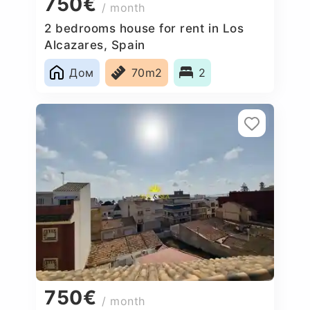
750€
/ month
2 bedrooms house for rent in Los
Alcazares, Spain
Дом
70m2
2
750€
/ month