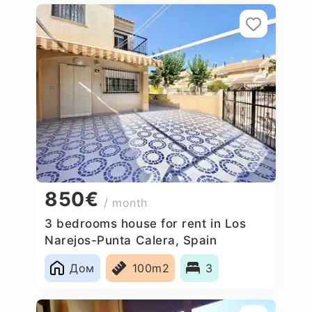
850€
/ month
3 bedrooms house for rent in Los
Narejos-Punta Calera, Spain
Дом
100m2
3