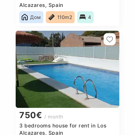
Alcazares, Spain
Дом
110m2
4
750€
/ month
3 bedrooms house for rent in Los
Alcazares, Spain