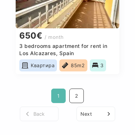
650€
/ month
3 bedrooms apartment for rent in
Los Alcazares, Spain
Квартира
85m2
3
1
2
Back
Next