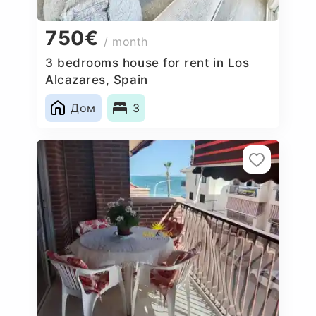
750€
/ month
3 bedrooms house for rent in Los
Alcazares, Spain
Дом
3