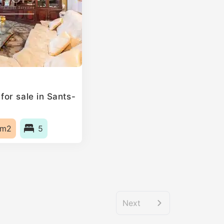
or sale in Sants-
5m2
5
Next