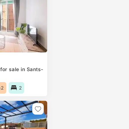
or sale in Sants-
m2
2