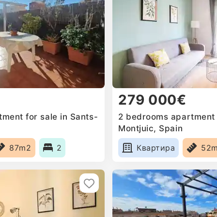
279 000€
ment for sale in Sants-
2 bedrooms apartment f
Montjuic, Spain
87m2
2
Квартира
52