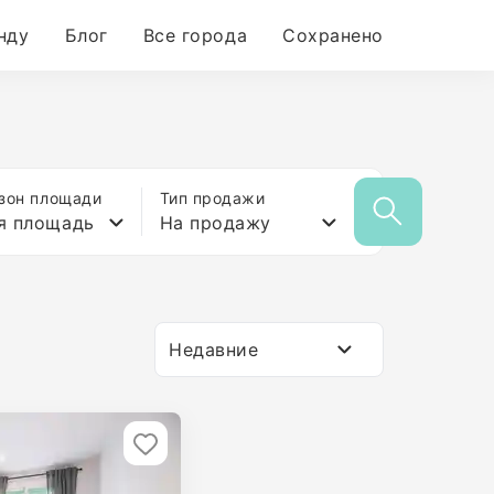
нду
Блог
Все города
Сохранено
зон площади
Тип продажи
я площадь
На продажу
Недавние