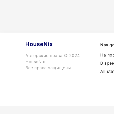
Naviga
На пр
Авторские права © 2024
HouseNix
В аре
Все права защищены.
All sta