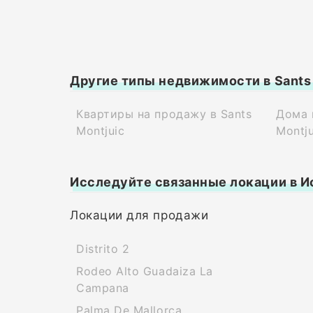
Другие типы недвижимости в Sants 
Квартиры на продажу в Sants
Дома 
Montjuic
Montju
Исследуйте связанные локации в И
Локации для продажи
Distrito 2
Rodeo Alto Guadaiza La
Campana
Palma De Mallorca