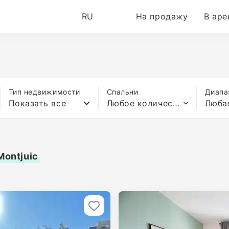
RU
На продажу
В аре
Тип недвижимости
Спальни
Диапа
Показать все
Любое количество спален
Люба
Montjuic