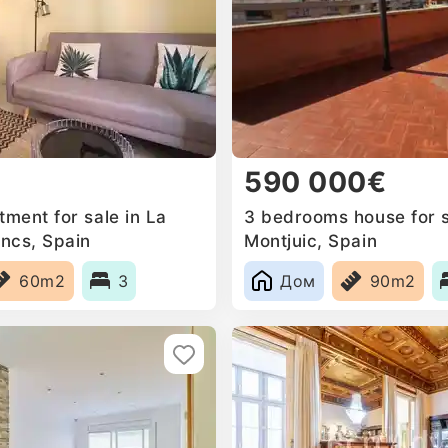
590 000€
ment for sale in La
3 bedrooms house for s
ncs, Spain
Montjuic, Spain
60m2
3
Дом
90m2