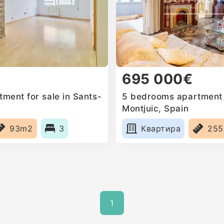
695 000€
ment for sale in Sants-
5 bedrooms apartment f
Montjuic, Spain
93m2
3
Квартира
25
1