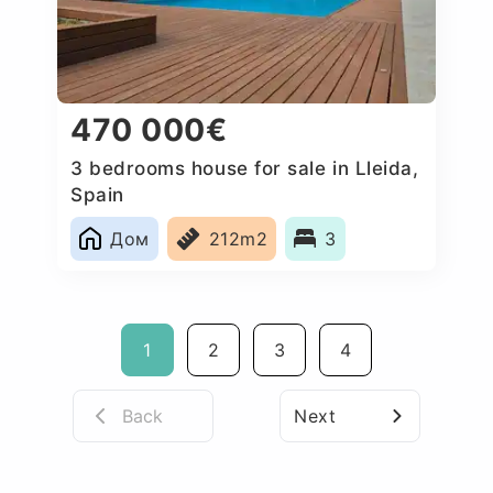
470 000€
3 bedrooms house for sale in Lleida,
Spain
Дом
212m2
3
1
2
3
4
Back
Next