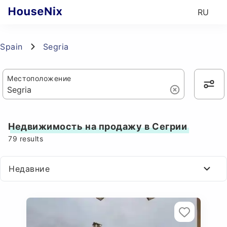
RU
Spain
Segria
Местоположение
Недвижимость на продажу в Сегрии
79
results
Недавние