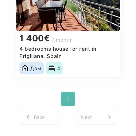
1 400€
/ month
4 bedrooms house for rent in
Frigiliana, Spain
Дом
4
1
Back
Next