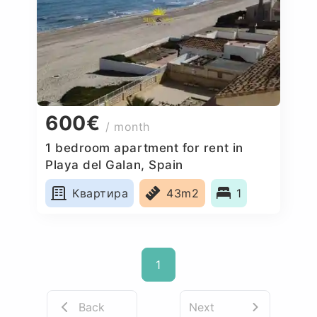
600€
/ month
1 bedroom apartment for rent in
Playa del Galan, Spain
Квартира
43m2
1
1
Back
Next