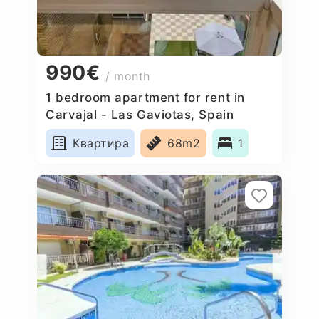
990€
/ month
1 bedroom apartment for rent in
Carvajal - Las Gaviotas, Spain
Квартира
68m2
1