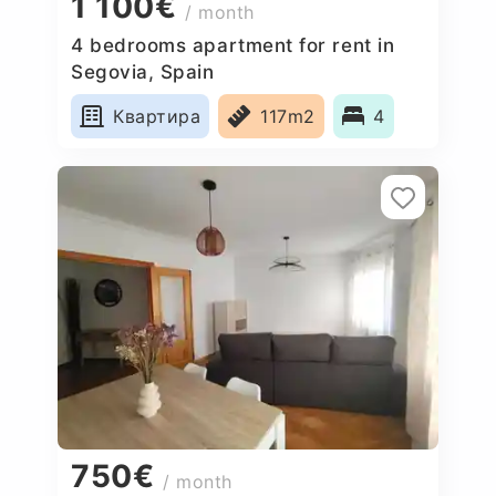
1 100€
/ month
4 bedrooms apartment for rent in
Segovia, Spain
Квартира
117m2
4
750€
/ month