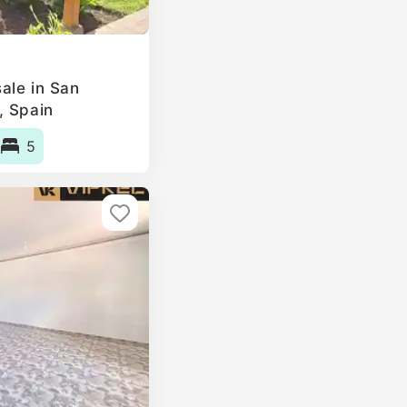
ale in San
, Spain
5