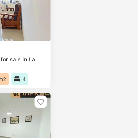
or sale in La
m2
4