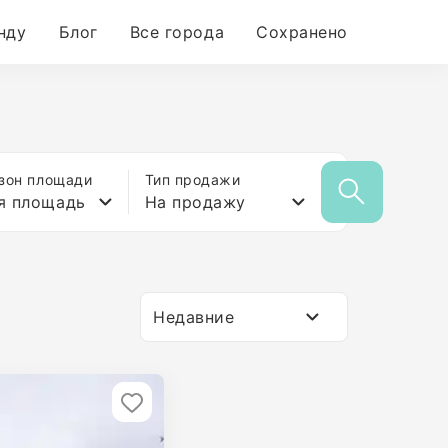
нду
Блог
Все города
Сохранено
зон площади
Тип продажи
я площадь
На продажу
Недавние