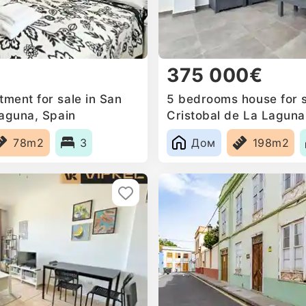
375 000€
ment for sale in San
5 bedrooms house for s
Laguna, Spain
Cristobal de La Laguna
78m2
3
Дом
198m2