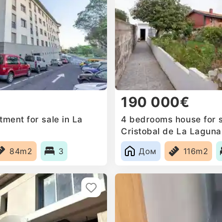
190 000€
ment for sale in La
4 bedrooms house for s
Cristobal de La Laguna
84m2
3
Дом
116m2