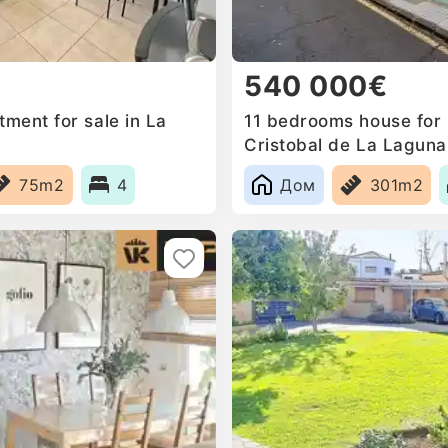
540 000€
ment for sale in La
11 bedrooms house for 
Cristobal de La Laguna
75m2
4
Дом
301m2