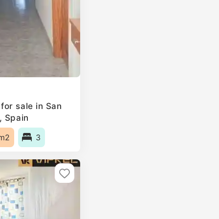
or sale in San
, Spain
m2
3