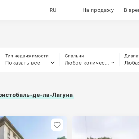
RU
На продажу
В аре
Тип недвижимости
Спальни
Диапа
Показать все
Любое количество спален
Люба
ристобаль-де-ла-Лагуна