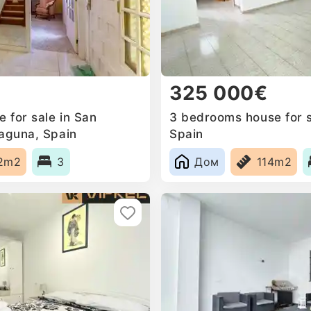
325 000€
 for sale in San
3 bedrooms house for s
Laguna, Spain
Spain
2m2
3
Дом
114m2