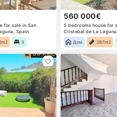
560 000€
 for sale in San
5 bedrooms house for s
Laguna, Spain
Cristobal de La Laguna
0m2
3
Дом
287m2