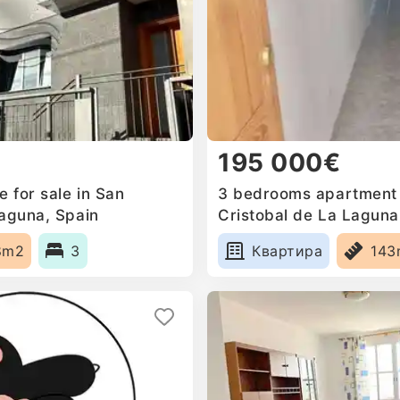
195 000€
 for sale in San
3 bedrooms apartment f
Laguna, Spain
Cristobal de La Laguna
8m2
3
Квартира
143