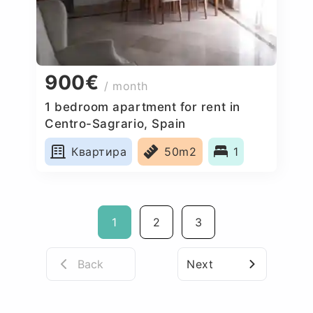
900€
/ month
1 bedroom apartment for rent in
Centro-Sagrario, Spain
Квартира
50m2
1
1
2
3
Back
Next