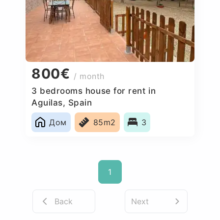
800€
/ month
3 bedrooms house for rent in
Aguilas, Spain
Дом
85m2
3
1
Back
Next