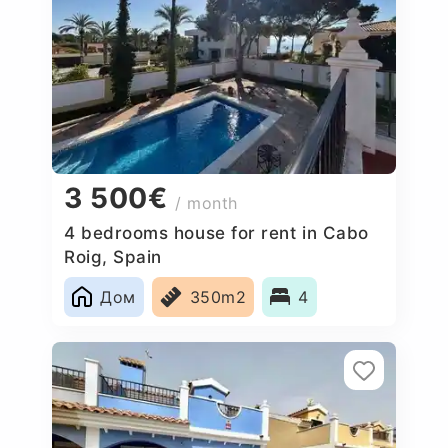
3 500€
/ month
4 bedrooms house for rent in Cabo
Roig, Spain
Дом
350m2
4