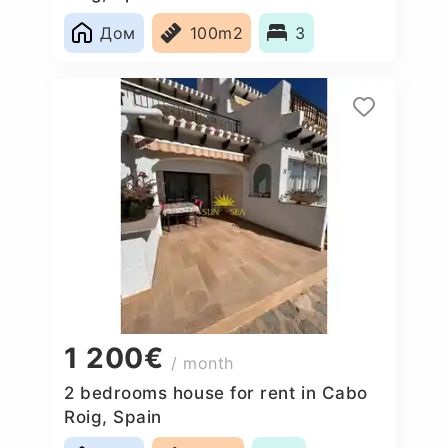
Дом
100m2
3
1 200€
/ month
2 bedrooms house for rent in Cabo
Roig, Spain