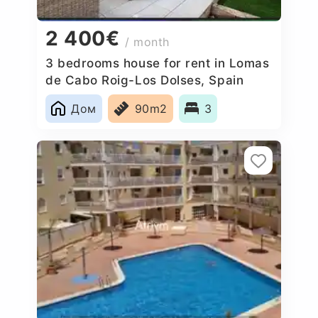
2 400€
/ month
3 bedrooms house for rent in Lomas
de Cabo Roig-Los Dolses, Spain
Дом
90m2
3