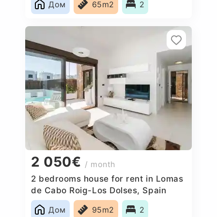
Дом
65m2
2
2 050€
/ month
2 bedrooms house for rent in Lomas
de Cabo Roig-Los Dolses, Spain
Дом
95m2
2