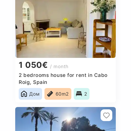
1 050€
/ month
2 bedrooms house for rent in Cabo
Roig, Spain
Дом
60m2
2