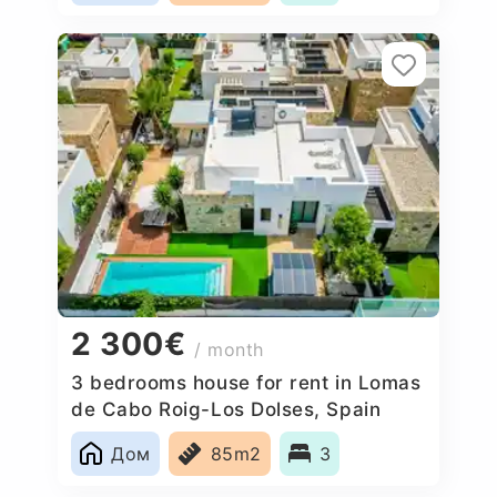
2 300€
/ month
3 bedrooms house for rent in Lomas
de Cabo Roig-Los Dolses, Spain
Дом
85m2
3