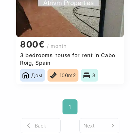
800€
/ month
3 bedrooms house for rent in Cabo
Roig, Spain
Дом
100m2
3
1
Back
Next