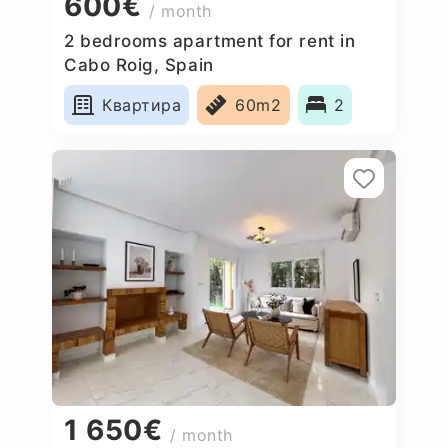
600€
/ month
2 bedrooms apartment for rent in
Cabo Roig, Spain
Квартира
60m2
2
1 650€
/ month