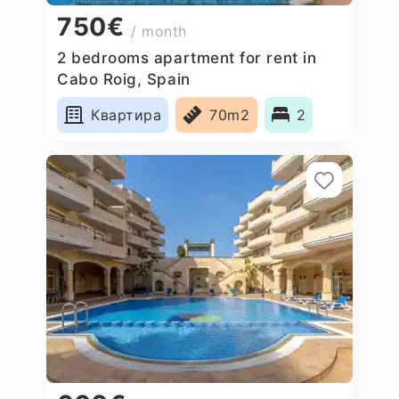
750€
/ month
2 bedrooms apartment for rent in
Cabo Roig, Spain
Квартира
70m2
2