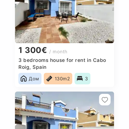
1 300€
/ month
3 bedrooms house for rent in Cabo
Roig, Spain
Дом
130m2
3