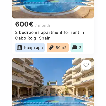
600€
/ month
2 bedrooms apartment for rent in
Cabo Roig, Spain
Квартира
60m2
2