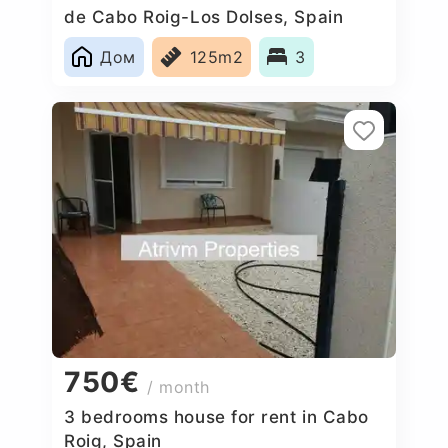
de Cabo Roig-Los Dolses, Spain
Дом
125m2
3
750€
/ month
3 bedrooms house for rent in Cabo
Roig, Spain