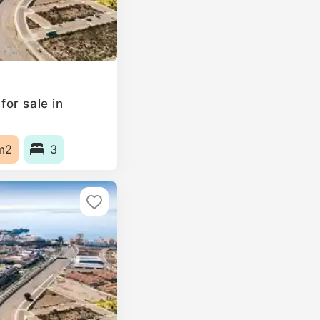
or sale in
m2
3