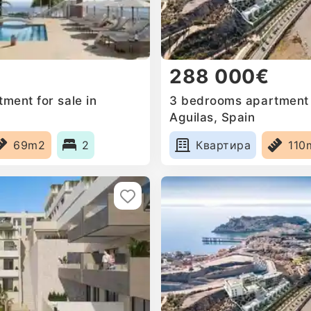
288 000€
ment for sale in
3 bedrooms apartment f
Aguilas, Spain
69m2
2
Квартира
110