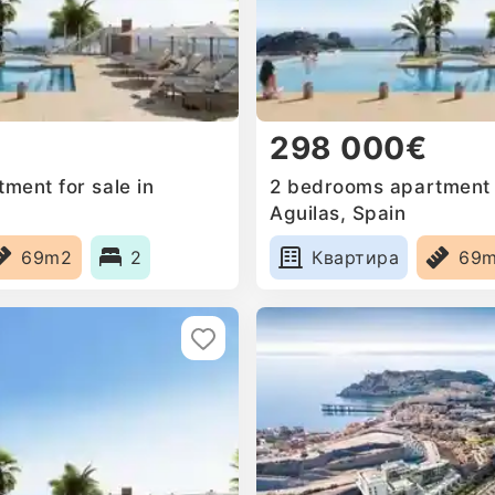
298 000€
ment for sale in
2 bedrooms apartment f
Aguilas, Spain
69m2
2
Квартира
69