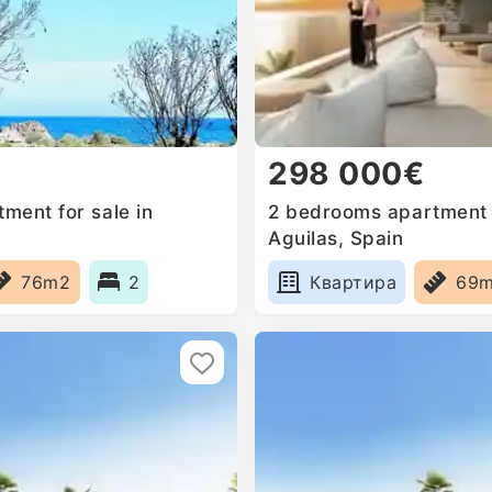
298 000€
ment for sale in
2 bedrooms apartment f
Aguilas, Spain
76m2
2
Квартира
69