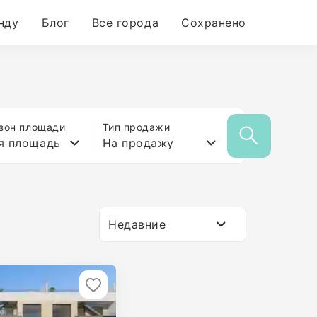
нду
Блог
Все города
Сохранено
зон площади
Тип продажи
я площадь
На продажу
Недавние