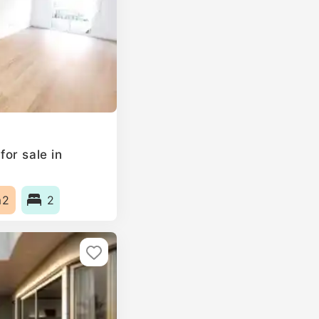
or sale in
m2
2