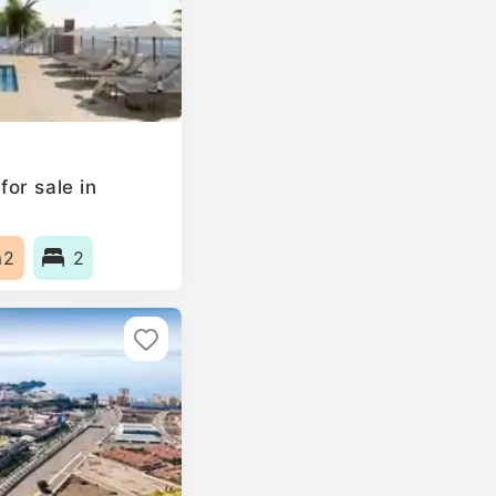
or sale in
m2
2