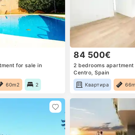
84 500€
ment for sale in
2 bedrooms apartment f
Centro, Spain
60m2
2
Квартира
66