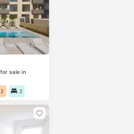
or sale in
m2
2