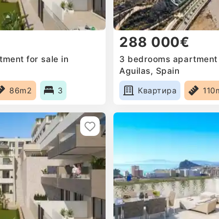
288 000€
ment for sale in
3 bedrooms apartment f
Aguilas, Spain
86m2
3
Квартира
110