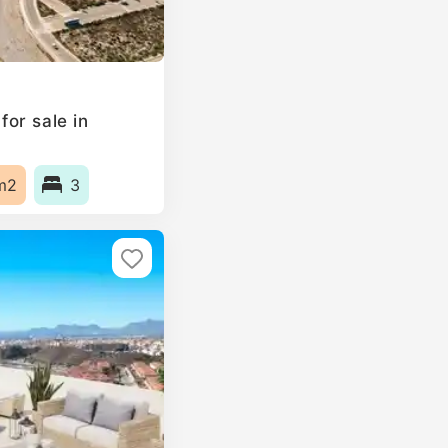
or sale in
m2
3