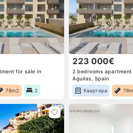
223 000€
ment for sale in
2 bedrooms apartment f
Aguilas, Spain
78m2
2
Квартира
78