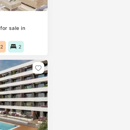
or sale in
m2
2