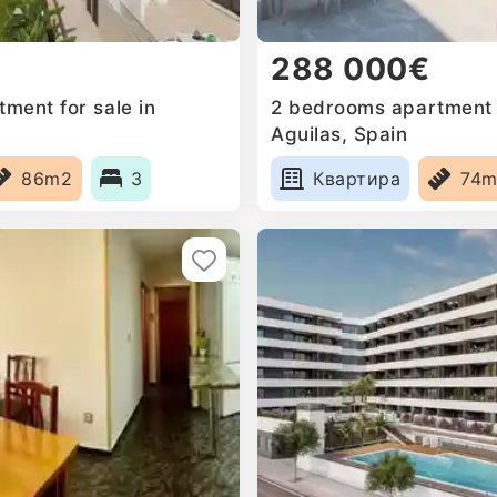
288 000€
ment for sale in
2 bedrooms apartment f
Aguilas, Spain
86m2
3
Квартира
74