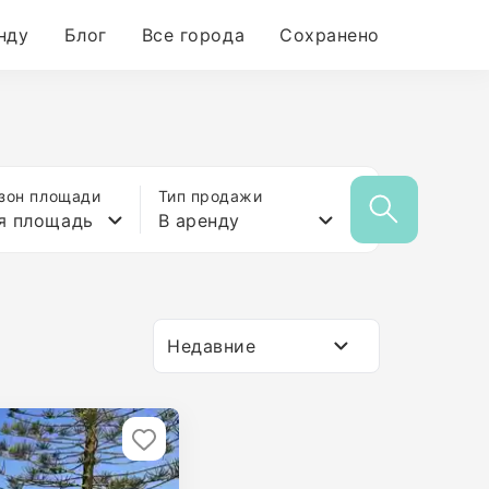
нду
Блог
Все города
Сохранено
зон площади
Тип продажи
я площадь
В аренду
Недавние