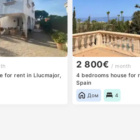
2 800€
nth
/ month
for rent in Llucmajor,
4 bedrooms house for r
Spain
Дом
4