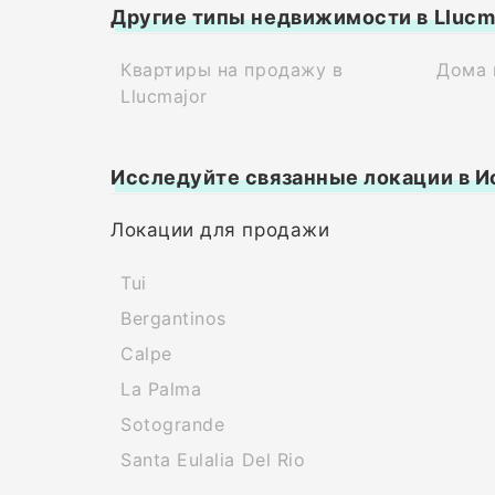
Другие типы недвижимости в Llucm
Квартиры на продажу в
Дома 
Llucmajor
Исследуйте связанные локации в И
Локации для продажи
Tui
Bergantinos
Calpe
La Palma
Sotogrande
Santa Eulalia Del Rio