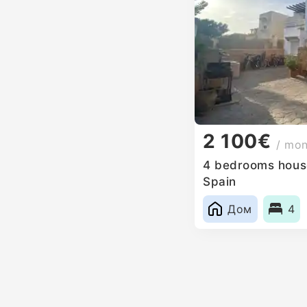
2 100€
/ mo
4 bedrooms house 
Spain
Дом
4