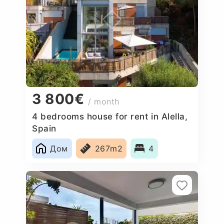
3 800€
/ month
4 bedrooms house for rent in Alella,
Spain
Дом
267m2
4