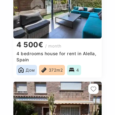
4 500€
/ month
4 bedrooms house for rent in Alella,
Spain
Дом
372m2
4