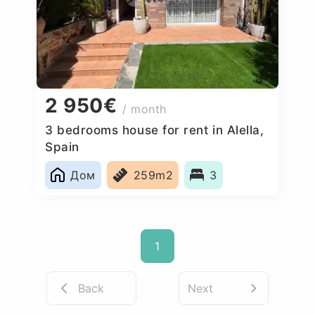
2 950€
/ month
3 bedrooms house for rent in Alella,
Spain
Дом
259m2
3
1
Back
Next