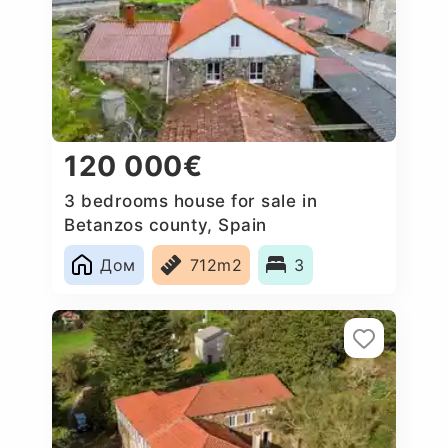
120 000€
3 bedrooms house for sale in
Betanzos county, Spain
Дом
712m2
3