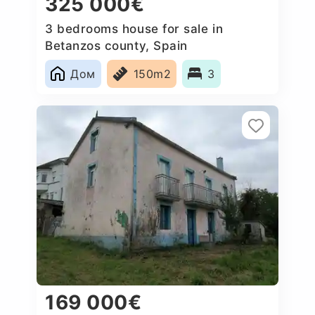
325 000€
3 bedrooms house for sale in
Betanzos county, Spain
Дом
150m2
3
169 000€