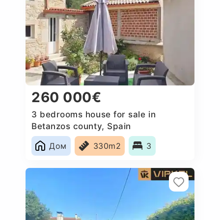
260 000€
3 bedrooms house for sale in
Betanzos county, Spain
Дом
330m2
3