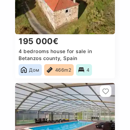
195 000€
4 bedrooms house for sale in
Betanzos county, Spain
Дом
466m2
4