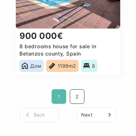
900 000€
8 bedrooms house for sale in
Betanzos county, Spain
Дом
1199m2
8
1
2
Back
Next