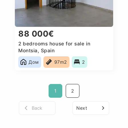
88 000€
2 bedrooms house for sale in
Montsia, Spain
Дом
97m2
2
1
2
Back
Next