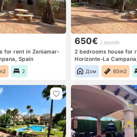
650€
/ month
 for rent in Zeniamar-
2 bedrooms house for r
mpana, Spain
Horizonte-La Campana,
m2
2
Дом
60m2