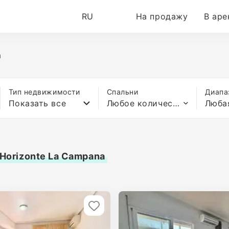
RU
На продажу
В аре
a
Тип недвижимости
Спальни
Диапа
Показать все
Любое количество спален
Люба
Horizonte La Campana