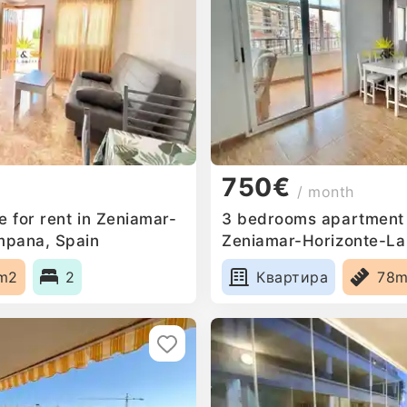
750€
/ month
 for rent in Zeniamar-
3 bedrooms apartment f
mpana, Spain
Zeniamar-Horizonte-L
m2
2
Квартира
78