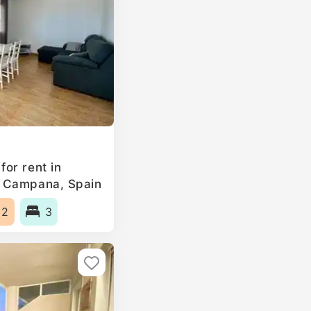
or rent in
a Campana, Spain
m2
3