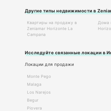
Другие типы недвижимости в Zeniam
Квартиры на продажу в
Дома 
Zeniamar Horizonte La
Horiz
Campana
Исследуйте связанные локации в И
Локации для продажи
Monte Pego
Malaga
Los Narejos
Begur
Piovera