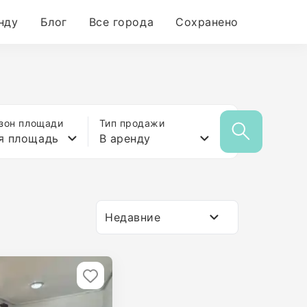
нду
Блог
Все города
Сохранено
зон площади
Тип продажи
я площадь
В аренду
Недавние