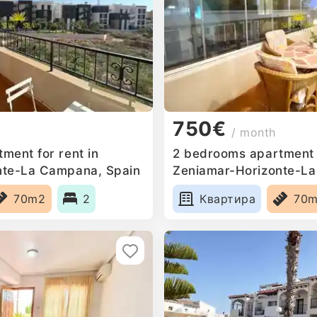
750€
/ month
ment for rent in
2 bedrooms apartment f
nte-La Campana, Spain
Zeniamar-Horizonte-L
70m2
2
Квартира
70