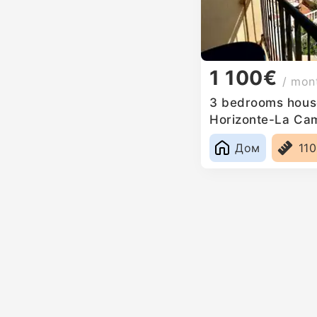
1 100€
/ mon
3 bedrooms house
Horizonte-La Ca
Дом
11