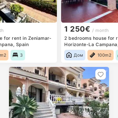
1 250€
th
/ month
 for rent in Zeniamar-
2 bedrooms house for r
mpana, Spain
Horizonte-La Campana,
0m2
3
Дом
100m2