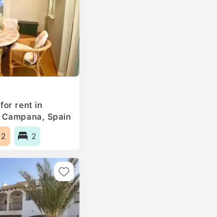
or rent in
a Campana, Spain
m2
2