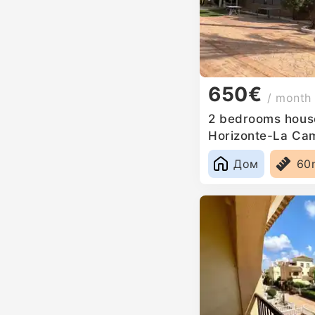
650€
/ month
2 bedrooms house
Horizonte-La Ca
Дом
60