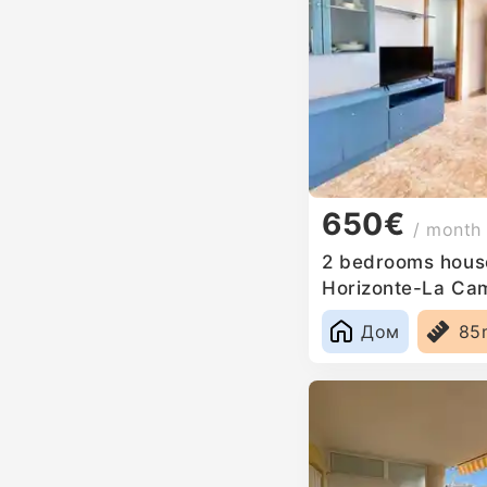
650€
/ month
2 bedrooms house
Horizonte-La Ca
Дом
85