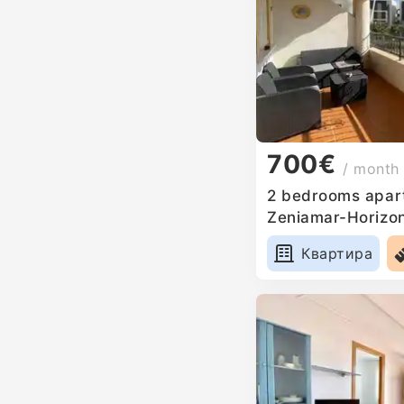
700€
/ month
2 bedrooms apart
Zeniamar-Horizo
Квартира