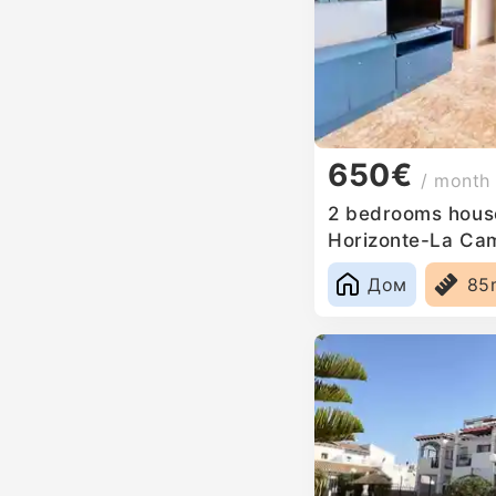
650€
/ month
2 bedrooms house
Horizonte-La Ca
Дом
85