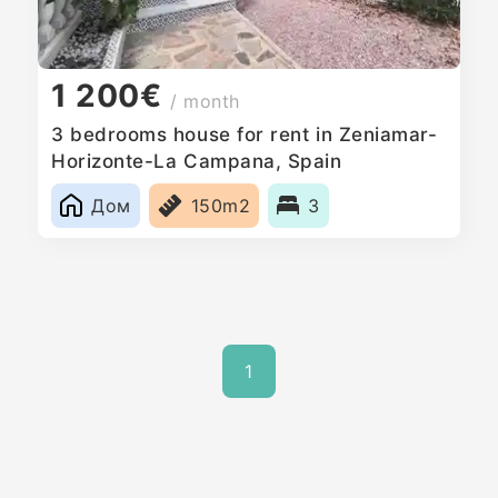
1 200€
/ month
3 bedrooms house for rent in Zeniamar-
Horizonte-La Campana, Spain
Дом
150m2
3
1