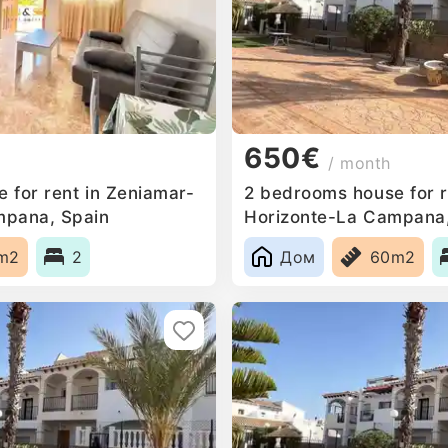
650€
/ month
 for rent in Zeniamar-
2 bedrooms house for r
mpana, Spain
Horizonte-La Campana,
m2
2
Дом
60m2