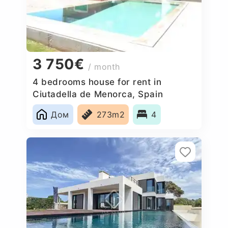
3 750€
/ month
4 bedrooms house for rent in
Ciutadella de Menorca, Spain
Дом
273m2
4