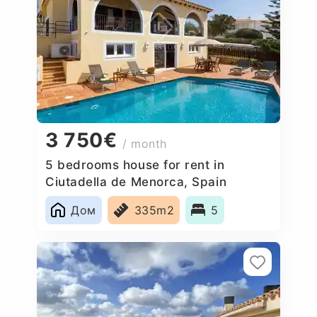
3 750€
/ month
5 bedrooms house for rent in
Ciutadella de Menorca, Spain
Дом
335m2
5