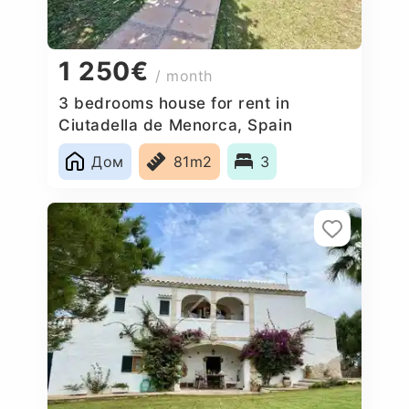
1 250€
/ month
3 bedrooms house for rent in
Ciutadella de Menorca, Spain
Дом
81m2
3