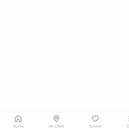
Home
All cities
Saved
O