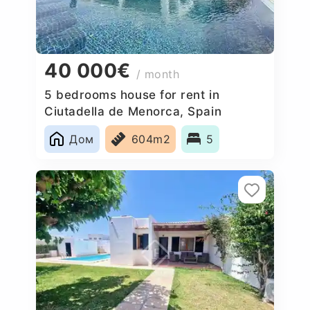
40 000€
/ month
5 bedrooms house for rent in
Ciutadella de Menorca, Spain
Дом
604m2
5