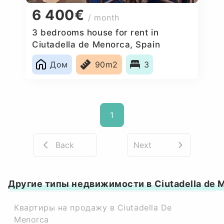
6 400€
/ month
3 bedrooms house for rent in
Ciutadella de Menorca, Spain
Дом
90m2
3
1
Back
Next
Другие типы недвижимости в Ciutadella de 
Квартиры на продажу в Ciutadella De
Menorca