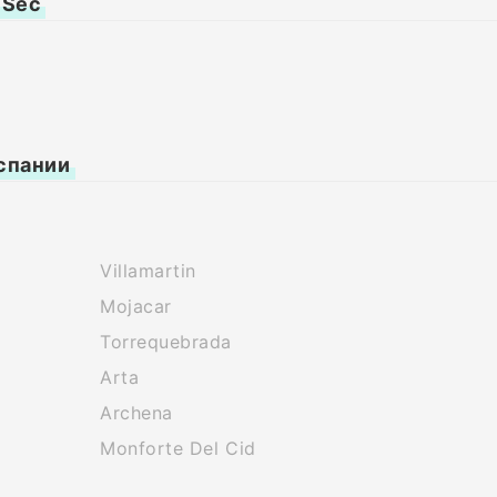
 Sec
спании
Villamartin
Mojacar
Torrequebrada
Arta
Archena
Monforte Del Cid