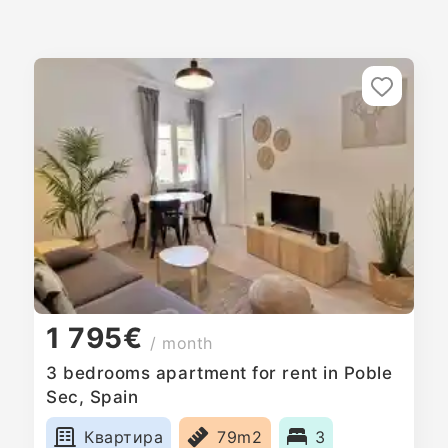
1 795€
/ month
3 bedrooms apartment for rent in Poble
Sec, Spain
Квартира
79m2
3