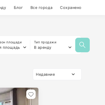
нду
Блог
Все города
Сохранено
зон площади
Тип продажи
я площадь
В аренду
Недавние