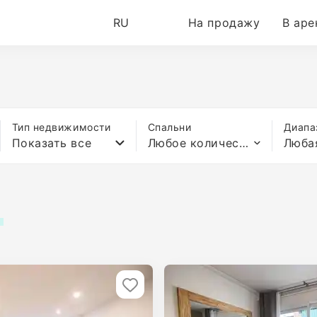
RU
На продажу
В аре
Тип недвижимости
Спальни
Диапа
Показать все
Любое количество спален
Люба
c