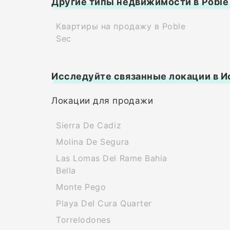
Другие типы недвижимости в Poble
Квартиры на продажу в Poble
Sec
Исследуйте связанные локации в И
Локации для продажи
Sierra De Cadiz
Molina De Segura
Las Lomas Del Rame Bahia
Bella
Monte Pego
Playa Del Cura Quarter
Torrelodones