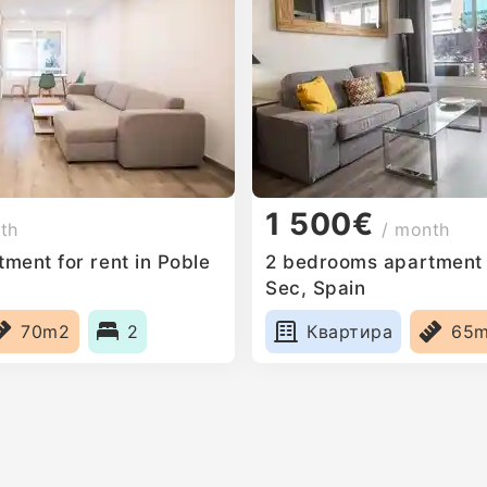
1 500€
th
/ month
ment for rent in Poble
2 bedrooms apartment f
Sec, Spain
70m2
2
Квартира
65