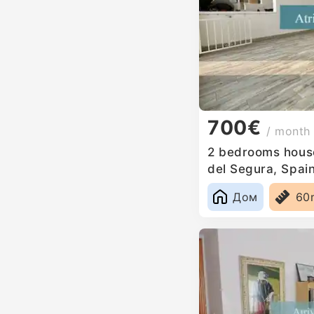
700€
/ month
2 bedrooms house
del Segura, Spai
Дом
60