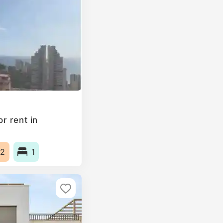
r rent in
2
1