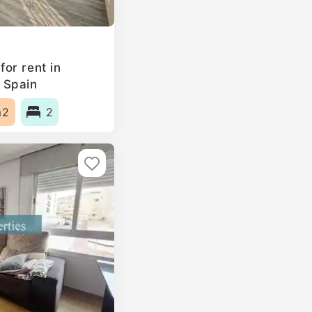
or rent in
 Spain
m2
2