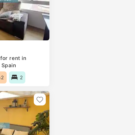
or rent in
 Spain
m2
2