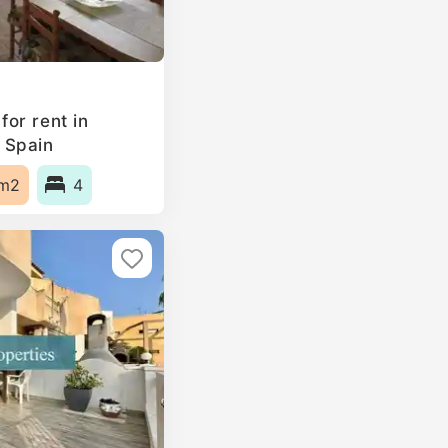
or rent in
 Spain
m2
4