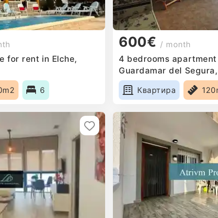
600€
nth
/ month
for rent in Elche,
4 bedrooms apartment f
Guardamar del Segura,
0m2
6
Квартира
120