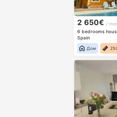
2 650€
/ mo
6 bedrooms house 
Spain
Дом
25