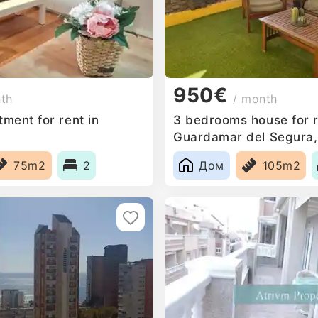
950€
nth
/ month
ment for rent in
3 bedrooms house for r
Guardamar del Segura,
75m2
2
Дом
105m2