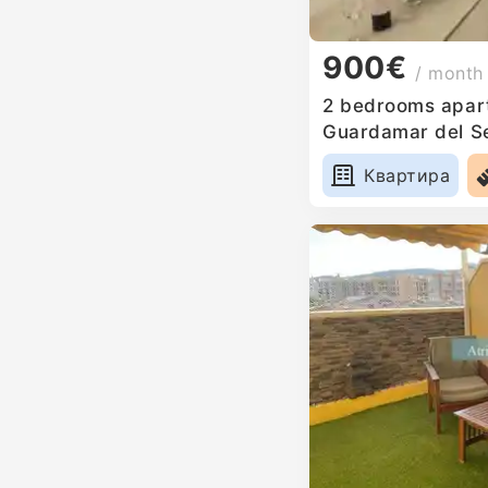
900€
/ month
2 bedrooms apart
Guardamar del S
Квартира