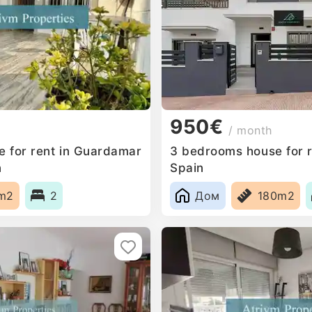
950€
/ month
 for rent in Guardamar
3 bedrooms house for r
n
Spain
m2
2
Дом
180m2