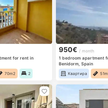
950€
/ month
ment for rent in
1 bedroom apartment fo
Benidorm, Spain
70m2
2
Квартира
51m