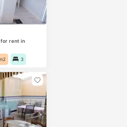
or rent in
m2
3