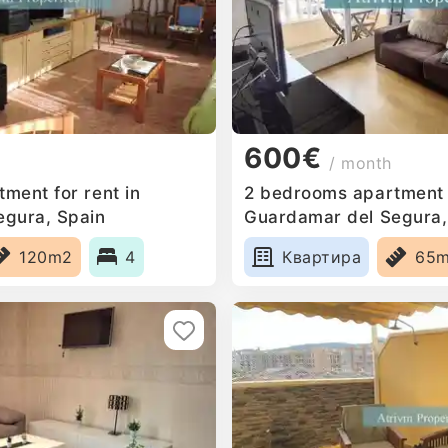
600€
/ month
ment for rent in
2 bedrooms apartment f
egura, Spain
Guardamar del Segura,
120m2
4
Квартира
65