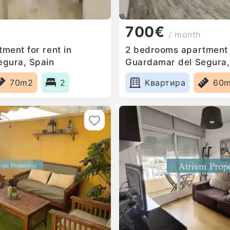
700€
/ month
ment for rent in
2 bedrooms apartment f
egura, Spain
Guardamar del Segura,
70m2
2
Квартира
60