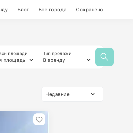
нду
Блог
Все города
Сохранено
зон площади
Тип продажи
я площадь
В аренду
Недавние