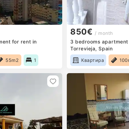
850€
/ month
ent for rent in
3 bedrooms apartment f
Torrevieja, Spain
55m2
1
Квартира
100