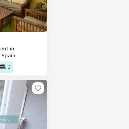
ent in
 Spain
3