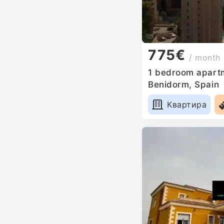
775€
/ month
1 bedroom apartm
Benidorm, Spain
Квартира