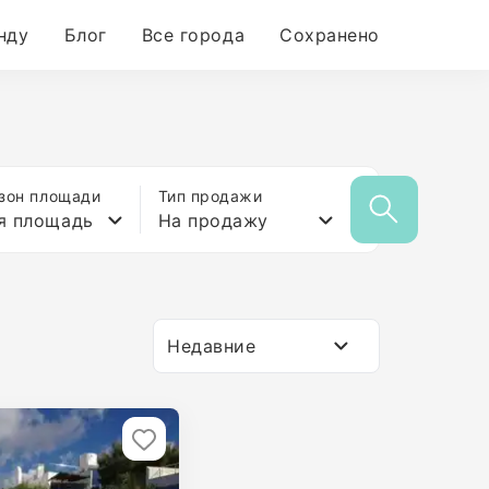
нду
Блог
Все города
Сохранено
зон площади
Тип продажи
я площадь
На продажу
Недавние