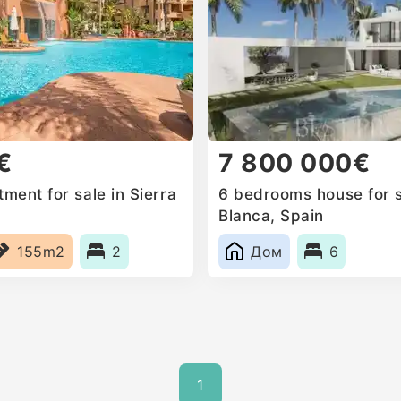
€
7 800 000€
ment for sale in Sierra
6 bedrooms house for s
Blanca, Spain
155m2
2
Дом
6
1