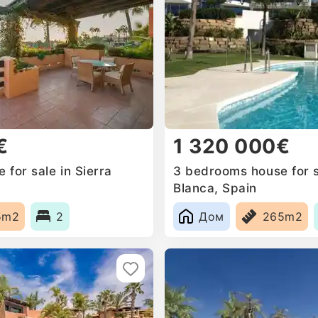
€
1 320 000€
for sale in Sierra
3 bedrooms house for s
Blanca, Spain
5m2
2
Дом
265m2