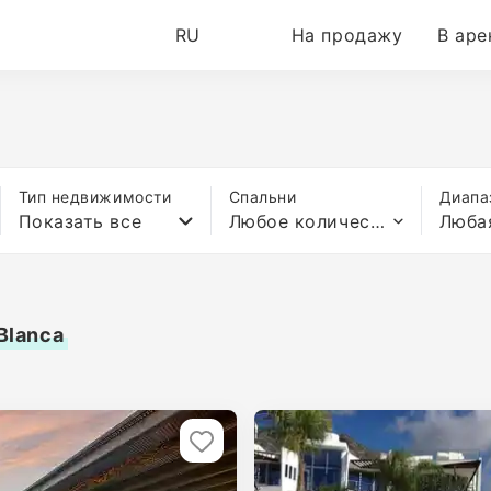
RU
На продажу
В аре
Тип недвижимости
Спальни
Диапа
Показать все
Любое количество спален
Люба
Blanca