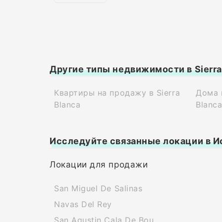
Другие типы недвижимости в Sierra
Квартиры на продажу в Sierra
Дома 
Blanca
Blanc
Исследуйте связанные локации в И
Локации для продажи
San Miguel De Salinas
Navas Del Rey
San Agustin Cala De Bou