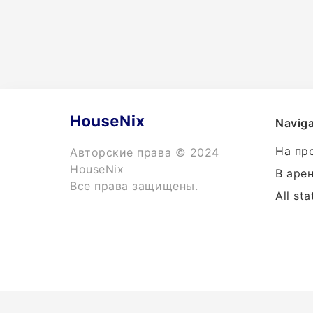
Naviga
На пр
Авторские права © 2024
HouseNix
В аре
Все права защищены.
All sta