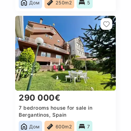
Дом
250m2
5
290 000€
7 bedrooms house for sale in
Bergantinos, Spain
Дом
600m2
7