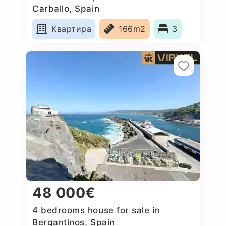
Carballo, Spain
Квартира
166m2
3
48 000€
4 bedrooms house for sale in
Bergantinos, Spain