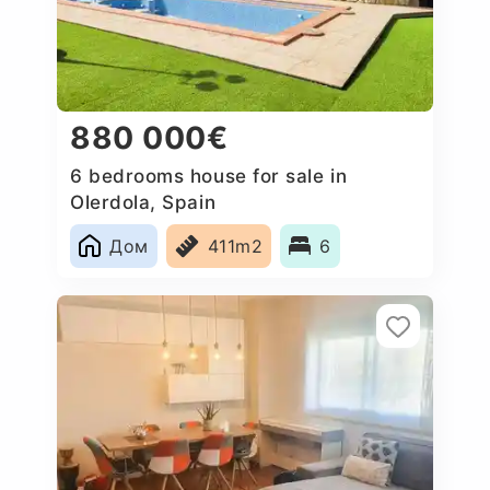
880 000€
6 bedrooms house for sale in
Olerdola, Spain
Дом
411m2
6