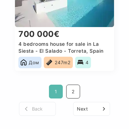
700 000€
4 bedrooms house for sale in La
Siesta - El Salado - Torreta, Spain
Дом
247m2
4
1
2
Back
Next