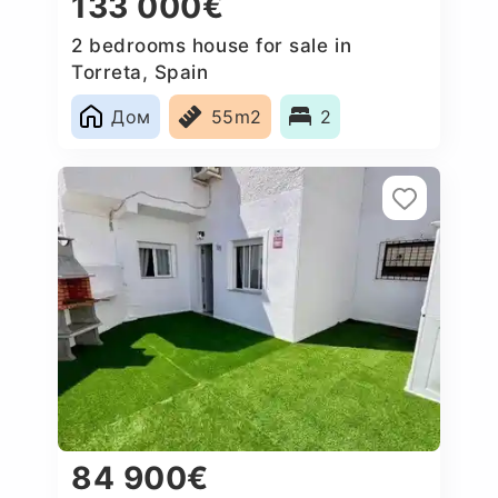
133 000€
2 bedrooms house for sale in
Torreta, Spain
Дом
55m2
2
84 900€