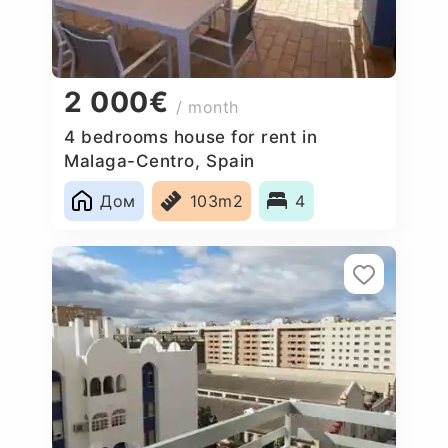
2 000€
/ month
4 bedrooms house for rent in
Malaga-Centro, Spain
Дом
103m2
4