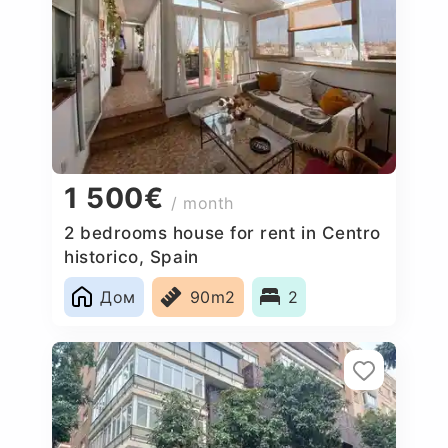
1 500€
/ month
2 bedrooms house for rent in Centro
historico, Spain
Дом
90m2
2