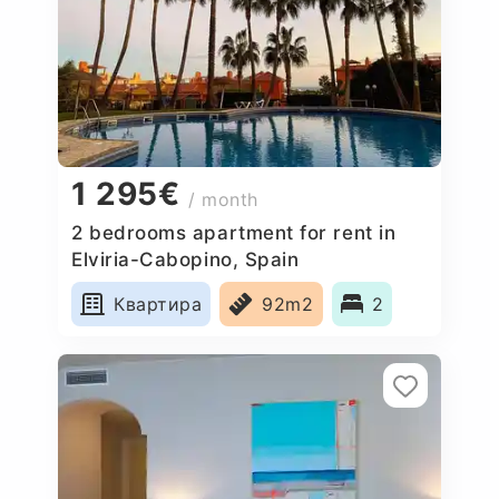
1 295€
/ month
2 bedrooms apartment for rent in
Elviria-Cabopino, Spain
Квартира
92m2
2