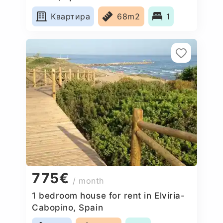
Квартира
68m2
1
775€
/ month
1 bedroom house for rent in Elviria-
Cabopino, Spain