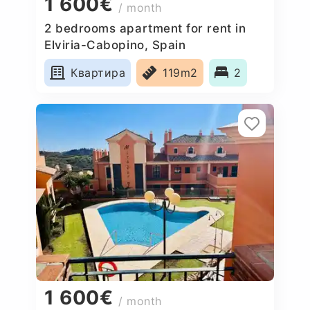
1 600€
/ month
2 bedrooms apartment for rent in
Elviria-Cabopino, Spain
Квартира
119m2
2
1 600€
/ month