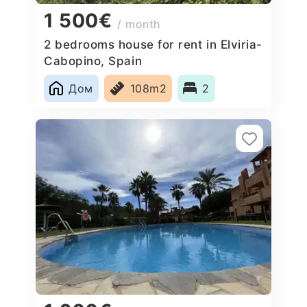
1 500€
/ month
2 bedrooms house for rent in Elviria-
Cabopino, Spain
Дом
108m2
2