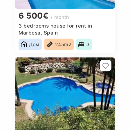
6 500€
/ month
3 bedrooms house for rent in
Marbesa, Spain
Дом
245m2
3