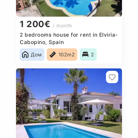
1 200€
/ month
2 bedrooms house for rent in Elviria-
Cabopino, Spain
Дом
102m2
2