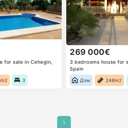
269 000€
 for sale in Cehegin,
3 bedrooms house for s
Spain
7m2
3
Дом
246m2
1