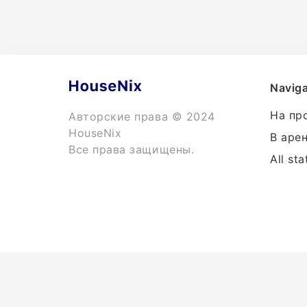
Naviga
На пр
Авторские права © 2024
HouseNix
В аре
Все права защищены.
All sta