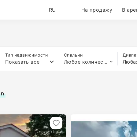
RU
На продажу
В аре
Тип недвижимости
Спальни
Диапа
Показать все
Любое количество спален
Люба
in