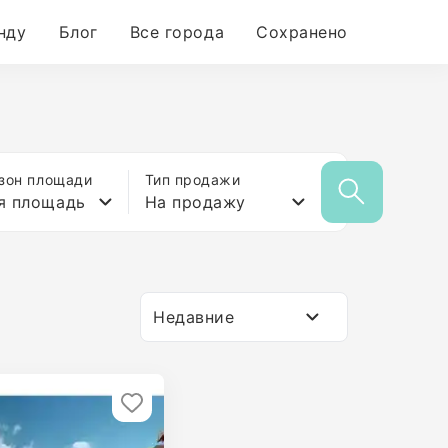
нду
Блог
Все города
Сохранено
зон площади
Тип продажи
я площадь
На продажу
Недавние