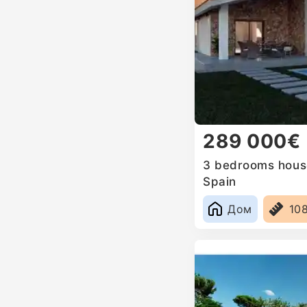
289 000€
3 bedrooms house
Spain
Дом
10