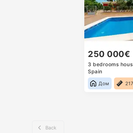
250 000€
3 bedrooms house
Spain
Дом
21
Back