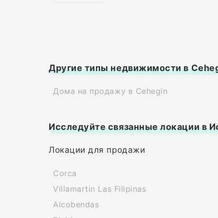
Другие типы недвижимости в Cehe
Дома на продажу в Cehegin
Исследуйте связанные локации в И
Локации для продажи
Corca
Villamartin Las Filipinas
Alcobendas