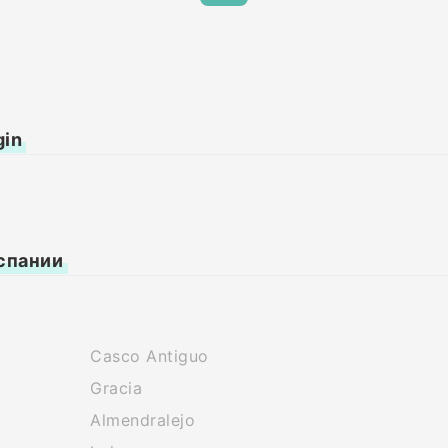
gin
спании
Casco Antiguo
Gracia
Almendralejo