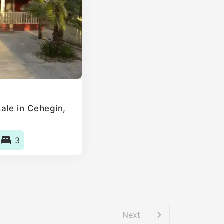
ale in Cehegin,
3
Next