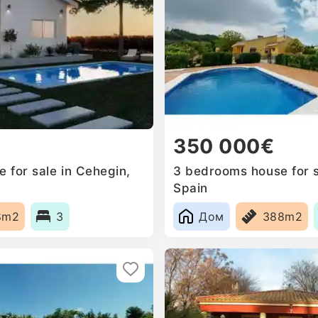
350 000€
 for sale in Cehegin,
3 bedrooms house for s
Spain
8m2
3
Дом
388m2