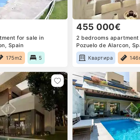
455 000€
ment for sale in
2 bedrooms apartment f
on, Spain
Pozuelo de Alarcon, Sp
175m2
5
Квартира
146