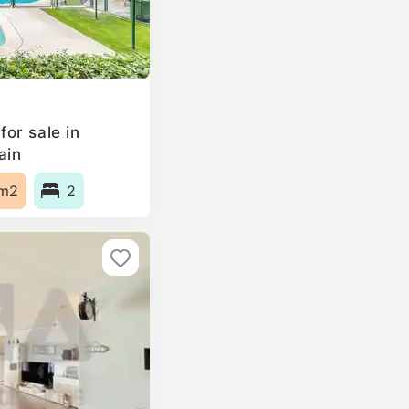
or sale in
ain
m2
2