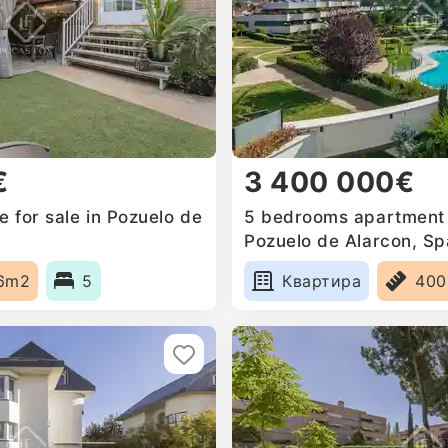
€
3 400 000€
 for sale in Pozuelo de
5 bedrooms apartment f
Pozuelo de Alarcon, Sp
6m2
5
Квартира
40