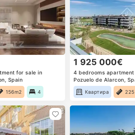
1 925 000€
ment for sale in
4 bedrooms apartment f
on, Spain
Pozuelo de Alarcon, Sp
156m2
4
Квартира
22