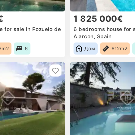
€
1 825 000€
 for sale in Pozuelo de
6 bedrooms house for s
Alarcon, Spain
6m2
6
Дом
612m2