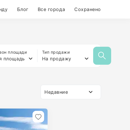
нду
Блог
Все города
Сохранено
зон площади
Тип продажи
я площадь
На продажу
Недавние