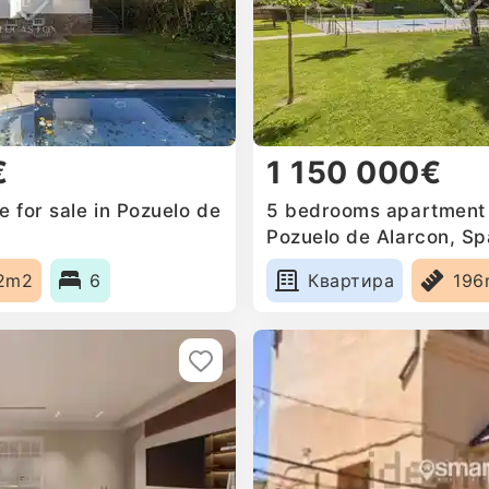
€
1 150 000€
 for sale in Pozuelo de
5 bedrooms apartment f
Pozuelo de Alarcon, Sp
2m2
6
Квартира
196