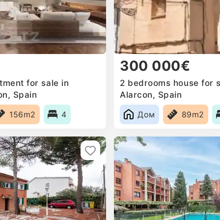
300 000€
ment for sale in
2 bedrooms house for s
on, Spain
Alarcon, Spain
156m2
4
Дом
89m2