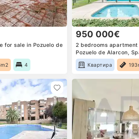
950 000€
 for sale in Pozuelo de
2 bedrooms apartment f
Pozuelo de Alarcon, Sp
3m2
4
Квартира
193