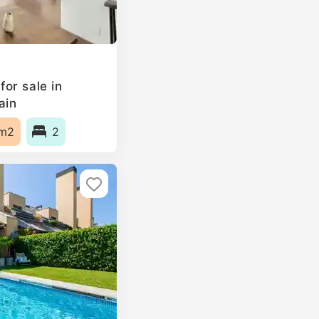
or sale in
ain
m2
2