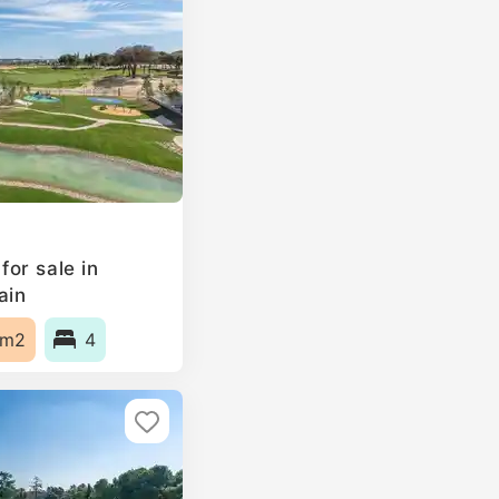
or sale in
ain
5m2
4