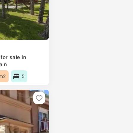
or sale in
ain
m2
5