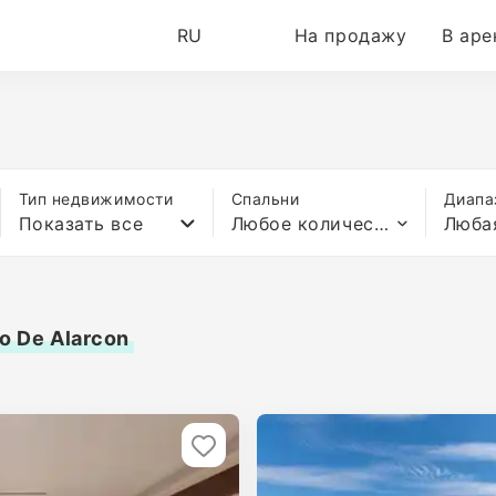
RU
На продажу
В аре
Тип недвижимости
Спальни
Диапа
Показать все
Любое количество спален
Люба
o De Alarcon