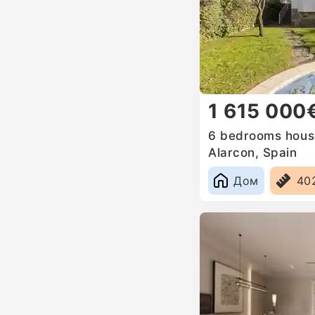
1 615 000
6 bedrooms house
Alarcon, Spain
Дом
40