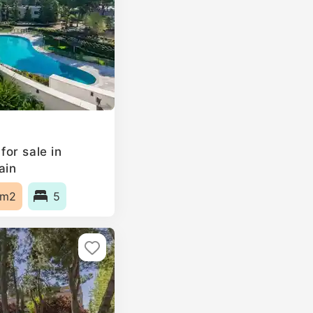
or sale in
ain
0m2
5