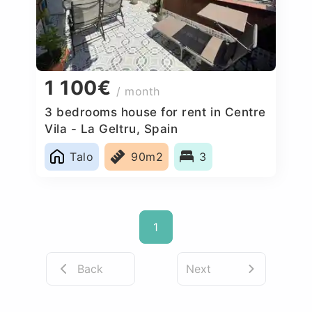
1 100€
/ month
3 bedrooms house for rent in Centre
Vila - La Geltru, Spain
Talo
90m2
3
1
Back
Next