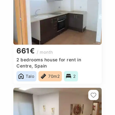
661€
/ month
2 bedrooms house for rent in
Centre, Spain
Talo
70m2
2