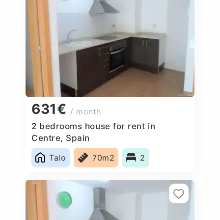
631€
/ month
2 bedrooms house for rent in
Centre, Spain
Talo
70m2
2