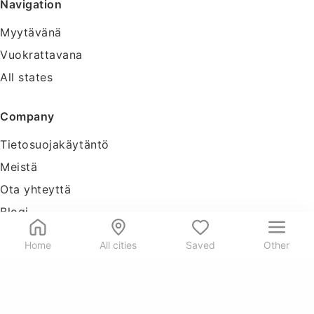
Navigation
Myytävänä
Vuokrattavana
All states
Company
Tietosuojakäytäntö
Meistä
Ota yhteyttä
Blogi
Tools
Home
All cities
Saved
Other