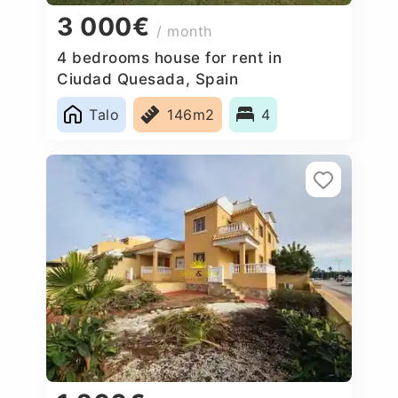
3 000€
/ month
4 bedrooms house for rent in
Ciudad Quesada, Spain
Talo
146m2
4