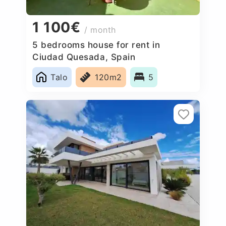
1 100€
/ month
5 bedrooms house for rent in
Ciudad Quesada, Spain
Talo
120m2
5