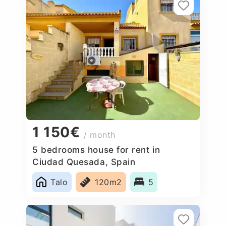
1 150€
/ month
5 bedrooms house for rent in
Ciudad Quesada, Spain
Talo
120m2
5