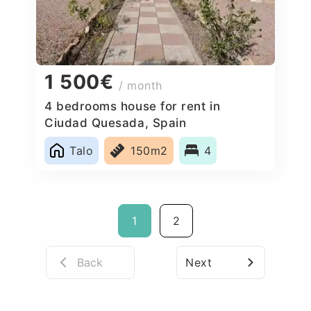
1 500€
/ month
4 bedrooms house for rent in
Ciudad Quesada, Spain
Talo
150m2
4
1
2
Back
Next