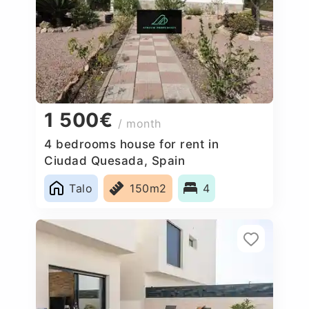
1 500€
/ month
4 bedrooms house for rent in
Ciudad Quesada, Spain
Talo
150m2
4