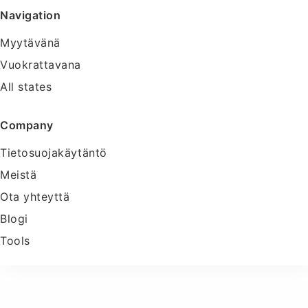
Navigation
Myytävänä
Vuokrattavana
All states
Company
Tietosuojakäytäntö
Meistä
Ota yhteyttä
Blogi
Tools