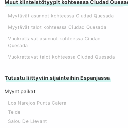
Muut kiinteistötyypit kohteessa Ciudad Quesa
Myytävät asunnot kohteessa Ciudad Quesada
Myytävät talot kohteessa Ciudad Quesada
Vuokrattavat asunnot kohteessa Ciudad
Quesada
Vuokrattavat talot kohteessa Ciudad Quesada
Tutustu liittyviin sijainteihin Espanjassa
Myyntipaikat
Los Narejos Punta Calera
Telde
Salou De Llevant