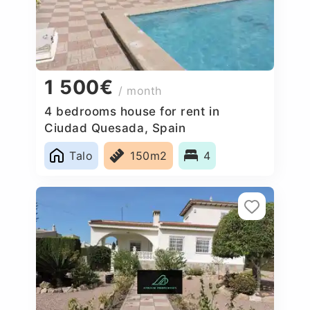
1 500€
/ month
4 bedrooms house for rent in
Ciudad Quesada, Spain
Talo
150m2
4