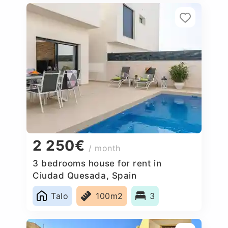
2 250€
/ month
3 bedrooms house for rent in
Ciudad Quesada, Spain
Talo
100m2
3