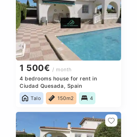
1 500€
/ month
4 bedrooms house for rent in
Ciudad Quesada, Spain
Talo
150m2
4