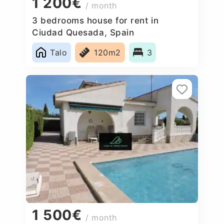
1 200€
/ month
3 bedrooms house for rent in
Ciudad Quesada, Spain
Talo
120m2
3
1 500€
/ month