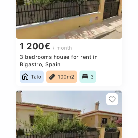
1 200€
/ month
3 bedrooms house for rent in
Bigastro, Spain
Talo
100m2
3