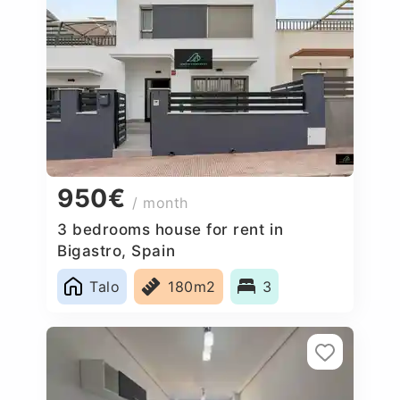
950€
/ month
3 bedrooms house for rent in
Bigastro, Spain
Talo
180m2
3