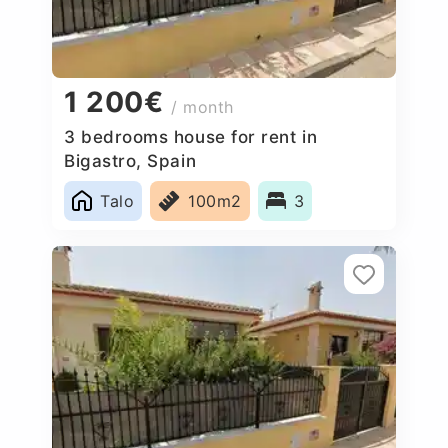
1 200€
/ month
3 bedrooms house for rent in
Bigastro, Spain
Talo
100m2
3