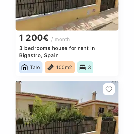
1 200€
/ month
3 bedrooms house for rent in
Bigastro, Spain
Talo
100m2
3