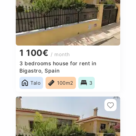
1 100€
/ month
3 bedrooms house for rent in
Bigastro, Spain
Talo
100m2
3