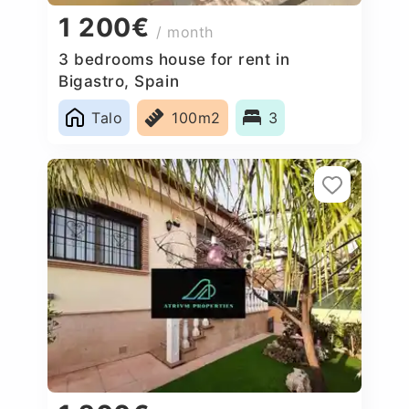
1 200€
/ month
3 bedrooms house for rent in
Bigastro, Spain
Talo
100m2
3