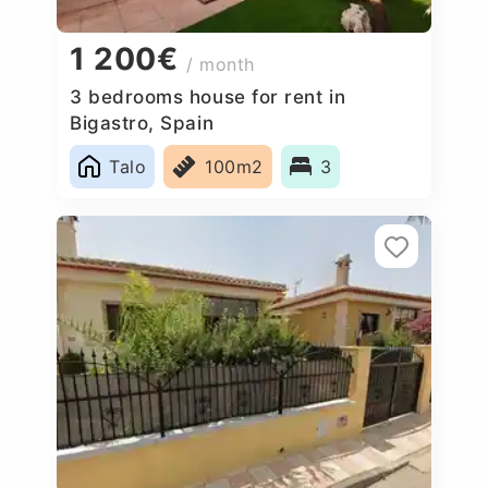
1 200€
/ month
3 bedrooms house for rent in
Bigastro, Spain
Talo
100m2
3