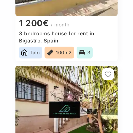
1 200€
/ month
3 bedrooms house for rent in
Bigastro, Spain
Talo
100m2
3