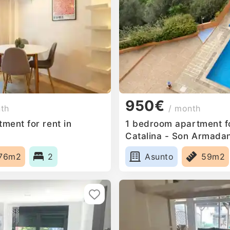
950€
nth
/ month
ment for rent in
1 bedroom apartment fo
Catalina - Son Armadan
Spain
76m2
2
Asunto
59m2