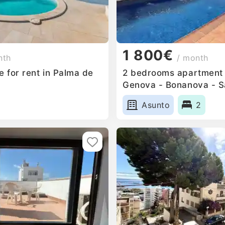
1 800€
nth
/ month
 for rent in Palma de
2 bedrooms apartment f
Genova - Bonanova - Sa
Asunto
2