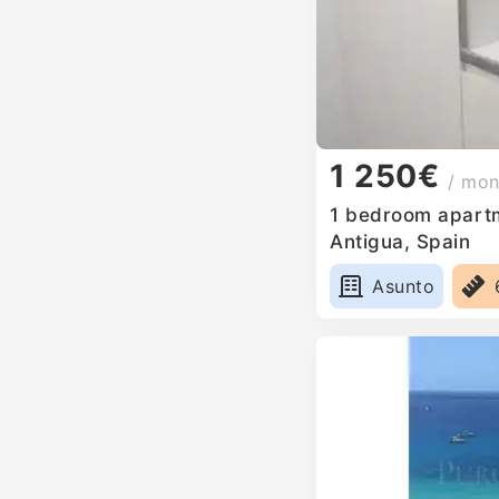
1 250€
/ mon
1 bedroom apartme
Antigua, Spain
Asunto