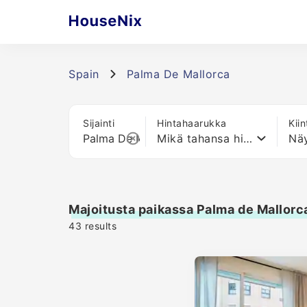
Spain
Palma De Mallorca
Sijainti
Hintahaarukka
Kii
Mikä tahansa hinta
Näy
Majoitusta paikassa Palma de Mallorc
43
results