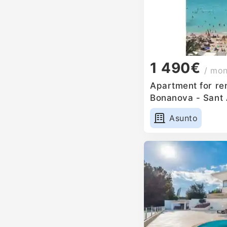
1 490€
/ mo
Apartment for re
Bonanova - Sant 
Asunto