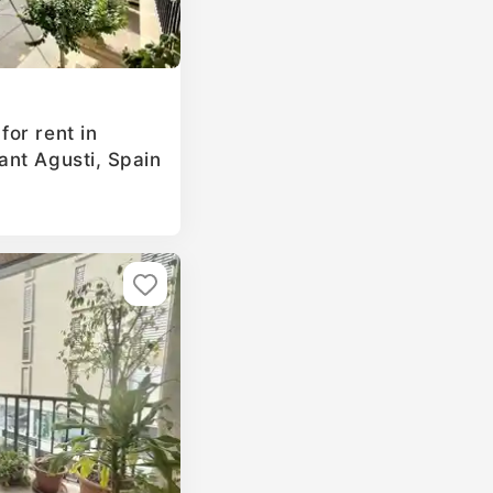
or rent in
nt Agusti, Spain