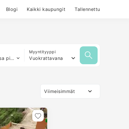
Blogi
Kaikki kaupungit
Tallennettu
Myyntityyppi
Mikä tahansa pinta-ala
Vuokrattavana
Viimeisimmät