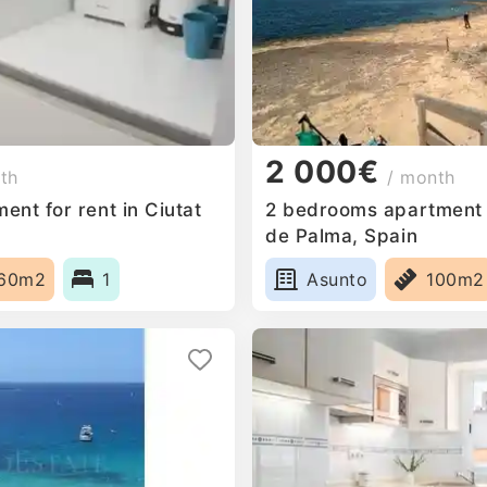
2 000€
th
/ month
nt for rent in Ciutat
2 bedrooms apartment f
de Palma, Spain
60m2
1
Asunto
100m2