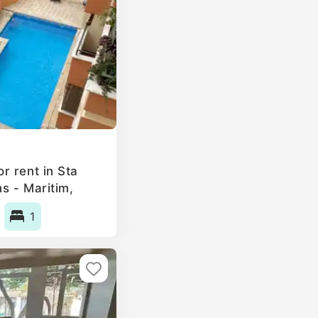
r rent in Sta
s - Maritim,
1