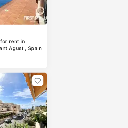
or rent in
nt Agusti, Spain