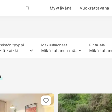
FI
Myytävänä
Vuokrattavana
nteistön tyyppi
Makuuhuoneet
Pinta-ala
tä kaikki
Mikä tahansa määrä sänkyjä
a