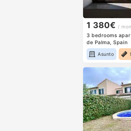
1 380€
/ mo
3 bedrooms apart
de Palma, Spain
Asunto