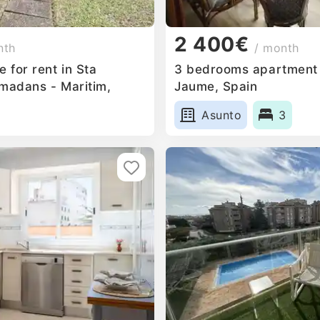
2 400€
nth
/ month
 for rent in Sta
3 bedrooms apartment f
rmadans - Maritim,
Jaume, Spain
Asunto
3