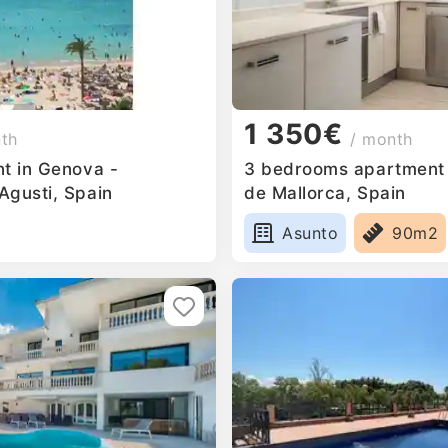
1 350€
nth
/ month
nt in Genova -
3 bedrooms apartment f
Agusti, Spain
de Mallorca, Spain
Asunto
90m2