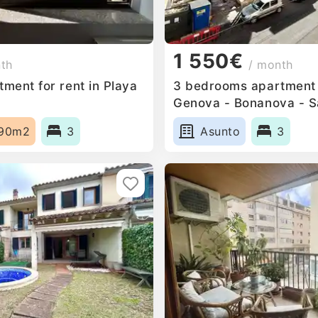
1 550€
nth
/ month
ment for rent in Playa
3 bedrooms apartment f
Genova - Bonanova - Sa
90m2
3
Asunto
3