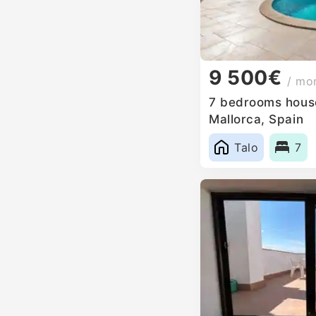
9 500€
/ mo
7 bedrooms house
Mallorca, Spain
Talo
7