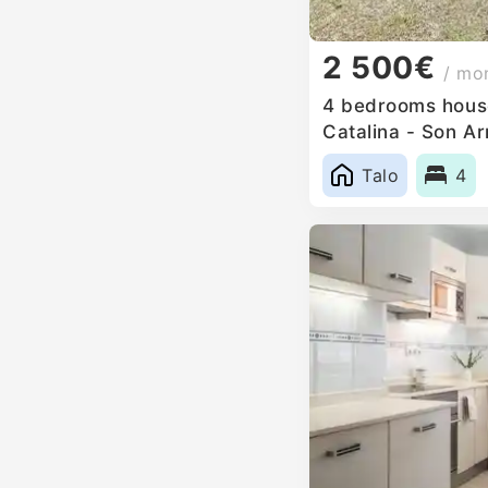
2 500€
/ mo
4 bedrooms house
Catalina - Son A
Spain
Talo
4