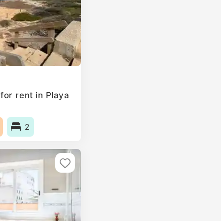
or rent in Playa
2