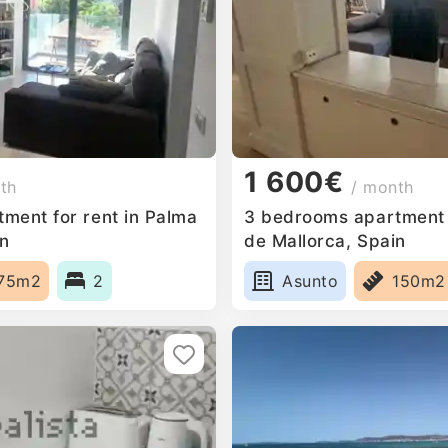
1 600€
th
/ month
ment for rent in Palma
3 bedrooms apartment f
in
de Mallorca, Spain
75m2
2
Asunto
150m2