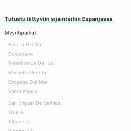
Tutustu liittyviin sijainteihin Espanjassa
Myyntipaikat
Riviera Del Sol
Calasparra
Torreblanca Del Sol
Marbella Pueblo
Oropesa Del Mar
Santa Ponca
San Miguel De Salinas
Trujillo
Albacete