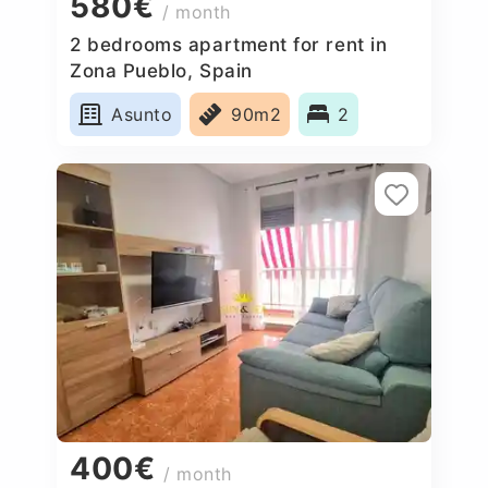
580€
/ month
2 bedrooms apartment for rent in
Zona Pueblo, Spain
Asunto
90m2
2
400€
/ month