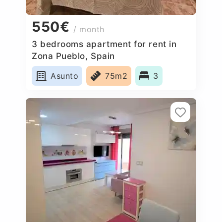
550€
/ month
3 bedrooms apartment for rent in
Zona Pueblo, Spain
Asunto
75m2
3