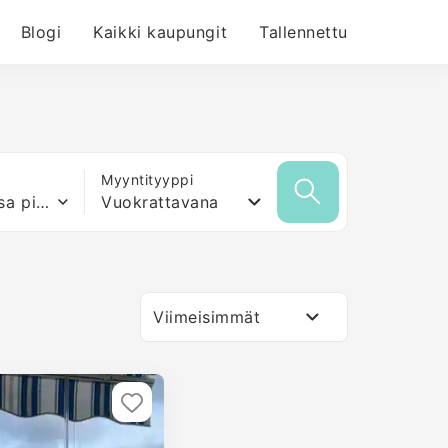
Blogi
Kaikki kaupungit
Tallennettu
Myyntityyppi
Mikä tahansa pinta-ala
Vuokrattavana
Viimeisimmät