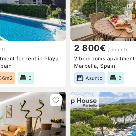
2 800€
nth
/ month
ment for rent in Playa
2 bedrooms apartment f
Spain
Marbella, Spain
86m2
3
Asunto
2