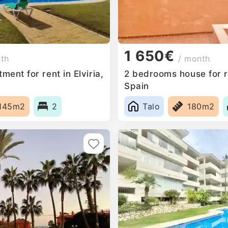
1 650€
nth
/ month
ent for rent in Elviria,
2 bedrooms house for r
Spain
145m2
2
Talo
180m2