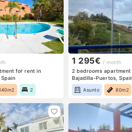
1 295€
nth
/ month
ment for rent in
2 bedrooms apartment f
 Spain
Bajadilla-Puertos, Spai
140m2
2
Asunto
80m2