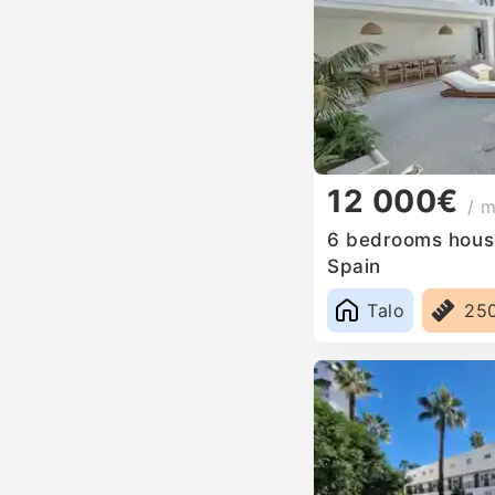
12 000€
/ 
6 bedrooms house 
Spain
Talo
25