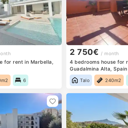
2 750€
month
/ month
for rent in Marbella,
4 bedrooms house for r
Guadalmina Alta, Spain
0m2
6
Talo
240m2