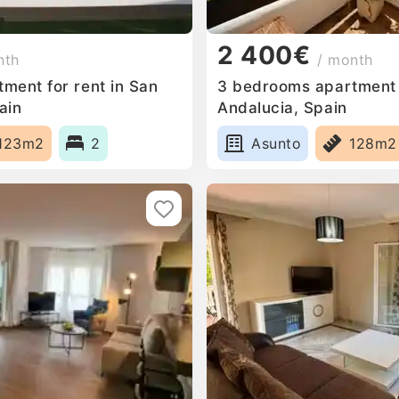
2 400€
nth
/ month
ment for rent in San
3 bedrooms apartment 
ain
Andalucia, Spain
123m2
2
Asunto
128m2