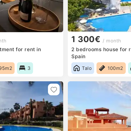
1 300€
nth
/ month
ment for rent in
2 bedrooms house for r
Spain
95m2
3
Talo
100m2