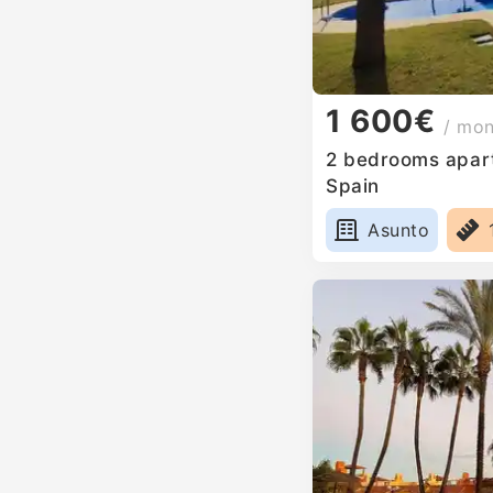
1 600€
/ mo
2 bedrooms apartm
Spain
Asunto