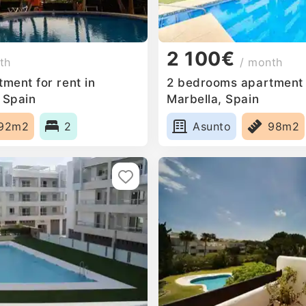
2 100€
th
/ month
ment for rent in
2 bedrooms apartment f
 Spain
Marbella, Spain
92m2
2
Asunto
98m2