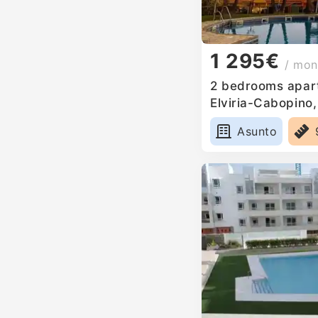
1 295€
/ mon
2 bedrooms apart
Elviria-Cabopino,
Asunto