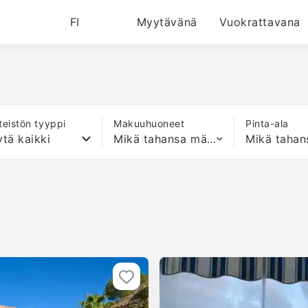
FI
Myytävänä
Vuokrattavana
nteistön tyyppi
Makuuhuoneet
Pinta-ala
tä kaikki
Mikä tahansa määrä sänkyjä