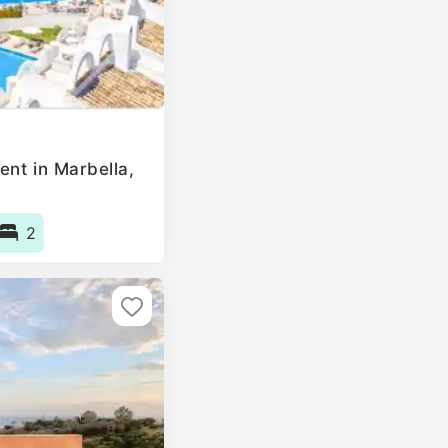
ent in Marbella,
2