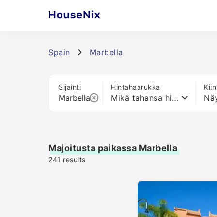
Spain
Marbella
Sijainti
Hintahaarukka
Kii
Mikä tahansa hinta
Näy
Majoitusta paikassa Marbella
241
results