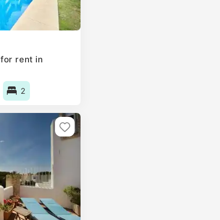
or rent in
2