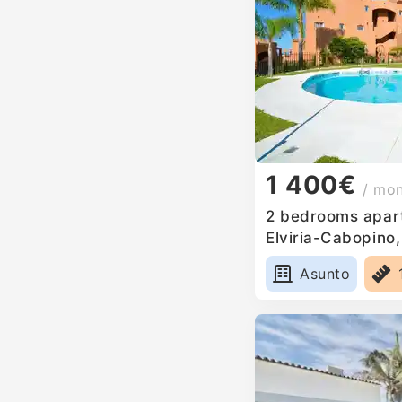
1 400€
/ mo
2 bedrooms apart
Elviria-Cabopino,
Asunto