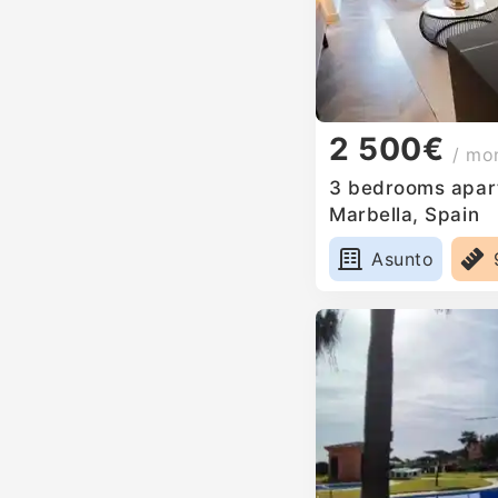
2 500€
/ mo
3 bedrooms apart
Marbella, Spain
Asunto