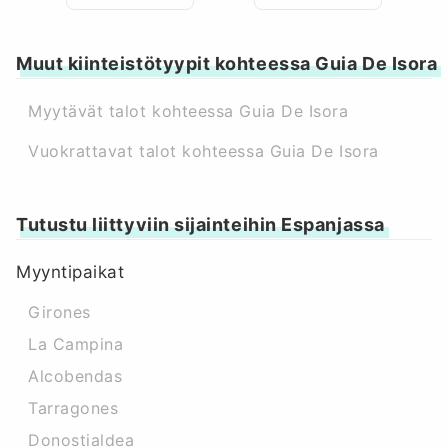
Muut kiinteistötyypit kohteessa Guia De Isora
Myytävät talot kohteessa Guia De Isora
Vuokrattavat talot kohteessa Guia De Isora
Tutustu liittyviin sijainteihin Espanjassa
Myyntipaikat
Girones
La Campina
Alcobendas
Tarragones
Donostialdea