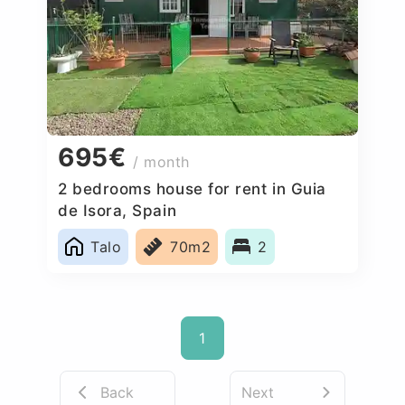
695€
/ month
2 bedrooms house for rent in Guia
de Isora, Spain
Talo
70m2
2
1
Back
Next