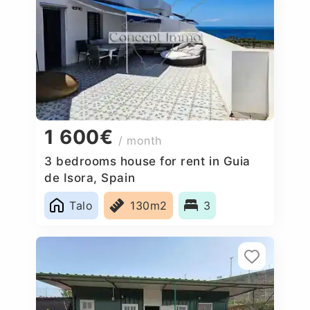
1 600€
/ month
3 bedrooms house for rent in Guia
de Isora, Spain
Talo
130m2
3