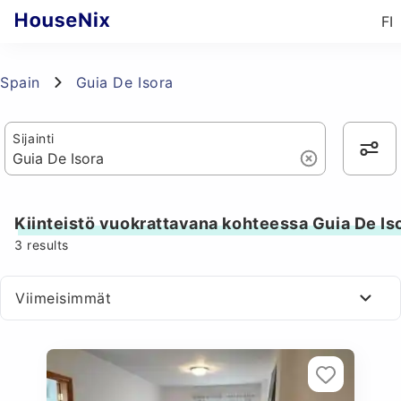
FI
Spain
Guia De Isora
Sijainti
Kiinteistö vuokrattavana kohteessa Guia De Is
3
results
Viimeisimmät