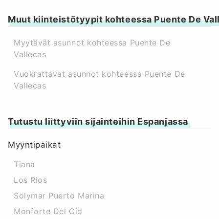
Muut kiinteistötyypit kohteessa Puente De Val
Myytävät asunnot kohteessa Puente De
Vallecas
Vuokrattavat asunnot kohteessa Puente De
Vallecas
Tutustu liittyviin sijainteihin Espanjassa
Myyntipaikat
Tiana
Los Rios
Solymar Puerto Marina
Monforte Del Cid