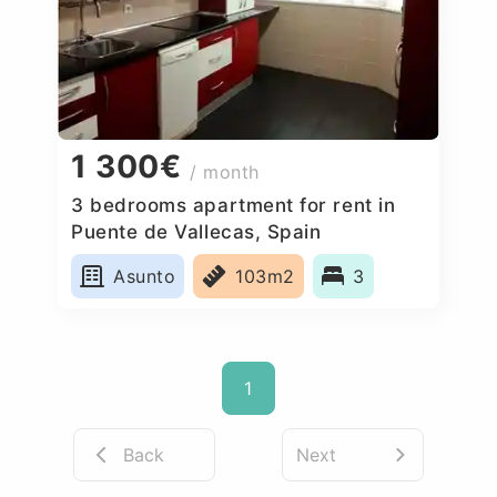
1 300€
/ month
3 bedrooms apartment for rent in
Puente de Vallecas, Spain
Asunto
103m2
3
1
Back
Next