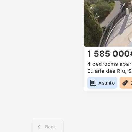
1 585 000
4 bedrooms apart
Eularia des Riu, 
Asunto
Back