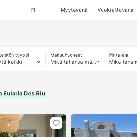
FI
Myytävänä
Vuokrattavana
nteistön tyyppi
Makuuhuoneet
Pinta-ala
tä kaikki
Mikä tahansa määrä sänkyjä
 Eularia Des Riu