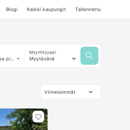
Blogi
Kaikki kaupungit
Tallennettu
Myyntityyppi
Mikä tahansa pinta-ala
Myytävänä
Viimeisimmät