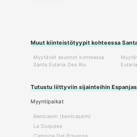
Muut kiinteistötyypit kohteessa Santa
Myytävät asunnot kohteessa
Myytäv
Santa Eularia Des Riu
Eulari
Tutustu liittyviin sijainteihin Espanja
Myyntipaikat
Benicasim (benicassim)
La Duquesa
Campina Del Pisuerga