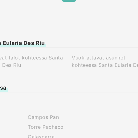
 Eularia Des Riu
ät talot kohteessa Santa
Vuokrattavat asunnot
a Des Riu
kohteessa Santa Eularia D
ssa
Campos Pan
Torre Pacheco
Calasparra