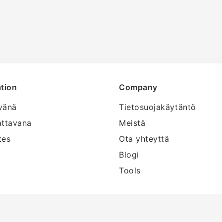
tion
Company
vänä
Tietosuojakäytäntö
attavana
Meistä
tes
Ota yhteyttä
Blogi
Tools