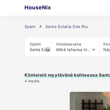
Spain
Santa Eularia Des Riu
Sijainti
Hintahaarukka
Kii
Mikä tahansa hinta
Näy
Kiinteistö myytävänä kohteessa Santa
4
results