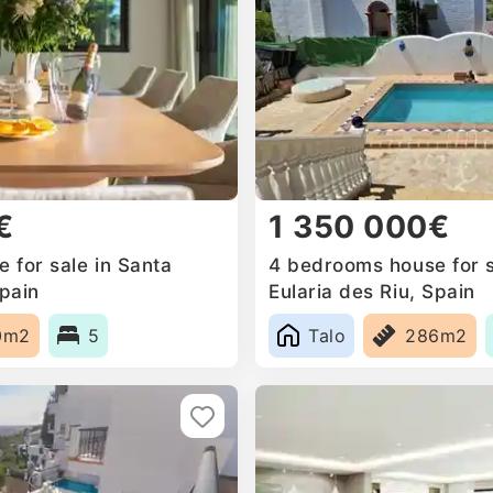
€
1 350 000€
 for sale in Santa
4 bedrooms house for s
Spain
Eularia des Riu, Spain
0m2
5
Talo
286m2