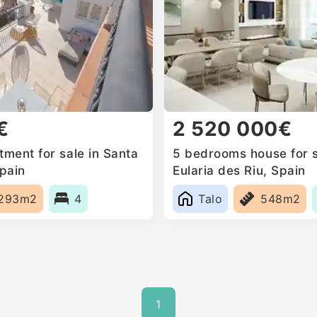
€
2 520 000€
ment for sale in Santa
5 bedrooms house for s
Spain
Eularia des Riu, Spain
293m2
4
Talo
548m2
1