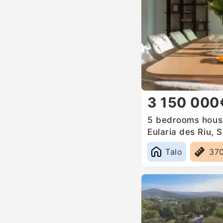
3 150 000
5 bedrooms house
Eularia des Riu, 
Talo
37